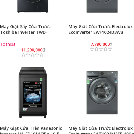
Máy Giặt Sấy Cửa Trước
Máy Giặt Cửa Trước Electrolux
Toshiba Inverter TWD-
EcoInverter EWF1024D3WB
BM135GF4V (MG) (12.5Kg – 8Kg/
10Kg UltimateCare 300 (Trắng/
Xám Morandi)
Model 2023)
Toshiba
7,790,000
₫
11,290,000
₫
Máy Giặt Cửa Trên Panasonic
Máy Giặt Cửa Trước Electrolux
Inverter NA-FD105W3BV 10.5
EcoInverter EWF1024M3SB 10Kg