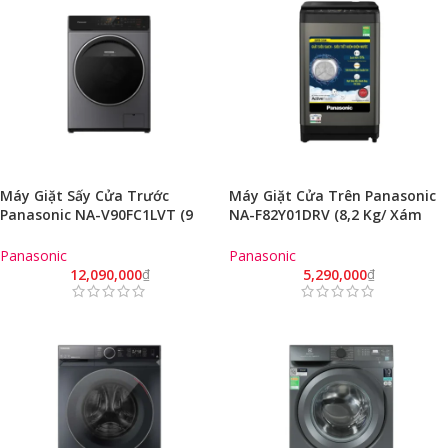
Máy Giặt Sấy Cửa Trước
Máy Giặt Cửa Trên Panasonic
Panasonic NA-V90FC1LVT (9
NA-F82Y01DRV (8,2 Kg/ Xám
Kg/ 2Kg/ Bạc/ Model 2023)
Đen/Model 2023)
Panasonic
Panasonic
12,090,000
₫
5,290,000
₫