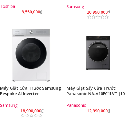
WD14BB944DGMSV 14 KG Chính
Hãng Model 2023
Toshiba
Samsung
8,550,000
₫
20,990,000
₫
Máy Giặt Cửa Trước Samsung
Máy Giặt Sấy Cửa Trước
Bespoke AI Inverter
Panasonic NA-V10FC1LVT (10
WD12BB944DGHSV 12 KG Chính
Kg/ 2Kg/ Bạc/ Model 2023)
Hãng Model 2023
Samsung
Panasonic
18,990,000
₫
12,990,000
₫