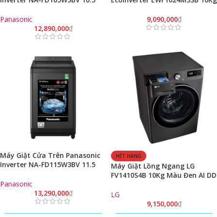
KG Chính Hãng Model 2023
UltimateCare 300 (Xám Đen
Onyx/ Model 2023)
Panasonic
9,090,000
₫
12,890,000
₫
Máy Giặt Cửa Trên Panasonic
HẾT HÀNG
Inverter NA-FD115W3BV 11.5
Máy Giặt Lồng Ngang LG
KG Chính Hãng Model 2023
FV1410S4B 10Kg Màu Đen AI DD
Panasonic
Inverter
13,290,000
₫
LG
9,150,000
₫