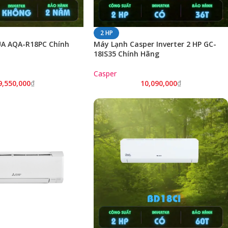
2 HP
A AQA-R18PC Chính
Máy Lạnh Casper Inverter 2 HP GC-
18IS35 Chính Hãng
Casper
9,550,000
₫
10,090,000
₫