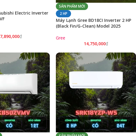
SẢN PHẨM MỚI
bishi Electric Inverter
2 HP
VF
Máy Lạnh Gree BD18CI Inverter 2 HP
(Black Fin/G-Clean) Model 2025
7,890,000
₫
Gree
14,750,000
₫
SẢN PHẨM MỚI