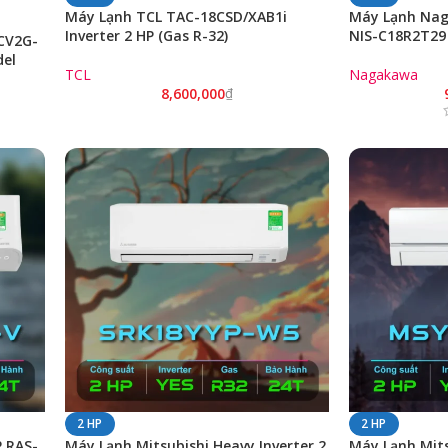
Máy Lạnh TCL TAC-18CSD/XAB1i
Máy Lạnh Nag
Inverter 2 HP (Gas R-32)
NIS-C18R2T29
CV2G-
del
TCL
Nagakawa
8,600,000
₫
2 HP
2 HP
P RAS-
Máy Lạnh Mitsubishi Heavy Inverter 2
Máy Lạnh Mitsu