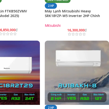
2 HP
kin FTKB50ZVMV
Máy Lạnh Mitsubishi Heavy
Model 2025)
SRK18YZP-W5 Inverter 2HP Chính
Hãng (Model 2025)
Mitsubishi
6,850,000
₫
16,300,000
₫
2 HP