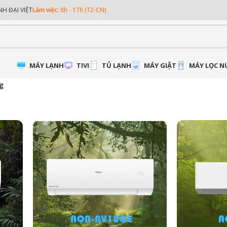
NH ĐẠI VIỆT
Làm việc:
8h - 17h (T2-CN)
MÁY LẠNH
TIVI
TỦ LẠNH
MÁY GIẶT
MÁY LỌC 
g