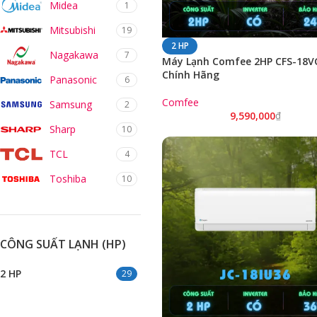
Midea
1
Mitsubishi
19
2 HP
Nagakawa
7
Máy Lạnh Comfee 2HP CFS-18V
Chính Hãng
Panasonic
6
Comfee
Samsung
2
9,590,000
₫
Sharp
10
TCL
4
Toshiba
10
CÔNG SUẤT LẠNH (HP)
2 HP
29