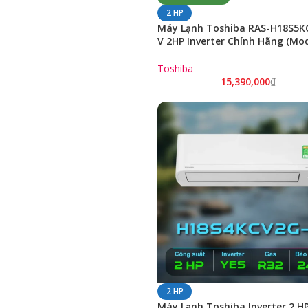
2 HP
Máy Lạnh Toshiba RAS-H18S5K
V 2HP Inverter Chính Hãng (Mo
2025 / 18000BTU)
Toshiba
15,390,000
₫
2 HP
Máy Lạnh Toshiba Inverter 2 H