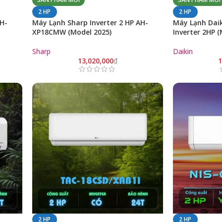
2 HP
2 HP
AH-
Máy Lạnh Sharp Inverter 2 HP AH-
Máy Lạnh Dai
XP18CMW (Model 2025)
Inverter 2HP (
Sharp
Daikin
13,020,000
₫
1
2 HP
2 HP