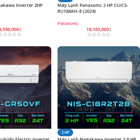
akawa Inverter 2HP
Máy Lạnh Panasonic 2 HP CU/CS-
RU18AKH-8 (2024)
Panasonic
9,590,000
₫
18,165,000
₫
2 HP
bishi Electric Inverter
Máy Lạnh Nagakawa Inverter 2.0 HP