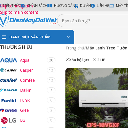
Skip to navigation
KIẾN THỨC
CHÍNH SÁCH
HƯỚNG DẪN
DỰ ÁN
LIÊN HỆ
MÁY TÍ
Skip to main content
DANH MỤC SẢN PHẨM
THƯƠNG HIỆU
Trang chủ
/
Máy Lạnh Treo Tườn
Xóa bộ lọc
2 HP
Aqua
20
Casper
12
Comfee
12
Daikin
7
Funiki
6
Gree
3
LG
8