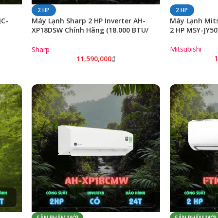
2 HP
2 HP
JC-
Máy Lạnh Sharp 2 HP Inverter AH-
Máy Lạnh Mitsu
XP18DSW Chính Hãng (18.000 BTU/
2 HP MSY-JY50
R32)
Mitsubishi
Sharp
1
11,590,000
₫
SẢN PHẨM MỚI
SẢN PHẨM MỚI