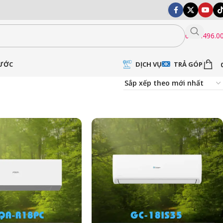
0399.496.0
DỊCH VỤ
TRẢ GÓP
NƯỚC