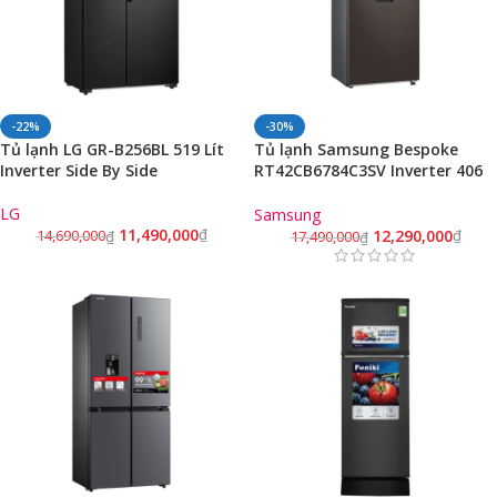
-22%
-30%
Tủ lạnh LG GR-B256BL 519 Lít
Tủ lạnh Samsung Bespoke
Inverter Side By Side
RT42CB6784C3SV Inverter 406
lít
LG
Samsung
11,490,000
₫
12,290,000
₫
14,690,000
₫
17,490,000
₫