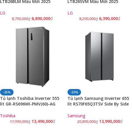
LTB26BLM Mẫu Mới 2025
LTB26SVM Mẫu Mới 2025
LG
LG
6,890,000
₫
6,390,000
₫
8,790,000
₫
8,290,000
₫
-25%
-33%
Tủ lạnh Toshiba Inverter 555
Tủ lạnh Samsung Inverter 655
lít GR-RS696WI-PMV(60)-AG
lít RS70F65Q3TSV Side By Side
Side By Side
mẫu Mới 2025
Toshiba
Samsung
13,490,000
₫
13,990,000
₫
17,990,000
₫
20,890,000
₫