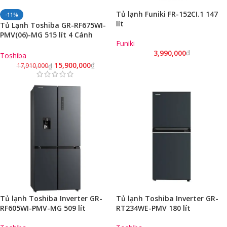
Tủ lạnh Funiki FR-152CI.1 147
-11%
lít
Tủ Lạnh Toshiba GR-RF675WI-
PMV(06)-MG 515 lít 4 Cánh
Funiki
Inverter (Có vòi lấy nước ngoài)
3,990,000
₫
Toshiba
15,900,000
₫
17,910,000
₫
Tủ lạnh Toshiba Inverter GR-
Tủ lạnh Toshiba Inverter GR-
RF605WI-PMV-MG 509 lít
RT234WE-PMV 180 lít