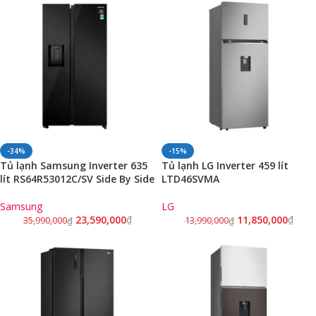
-34%
-15%
Tủ lạnh Samsung Inverter 635
Tủ lạnh LG Inverter 459 lít
lít RS64R53012C/SV Side By Side
LTD46SVMA
Samsung
LG
23,590,000
₫
11,850,000
₫
35,990,000
₫
13,990,000
₫