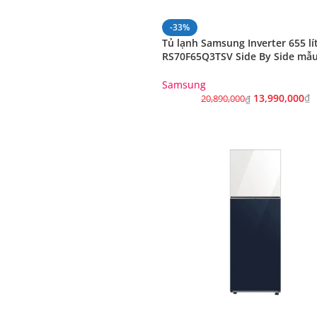
-33%
Tủ lạnh Samsung Inverter 655 lí
RS70F65Q3TSV Side By Side mẫ
2025
Samsung
13,990,000
₫
20,890,000
₫