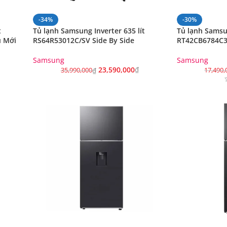
-34%
-30%
t
Tủ lạnh Samsung Inverter 635 lít
Tủ lạnh Sams
u Mới
RS64R53012C/SV Side By Side
RT42CB6784C3S
Samsung
Samsung
23,590,000
₫
35,990,000
₫
17,490,