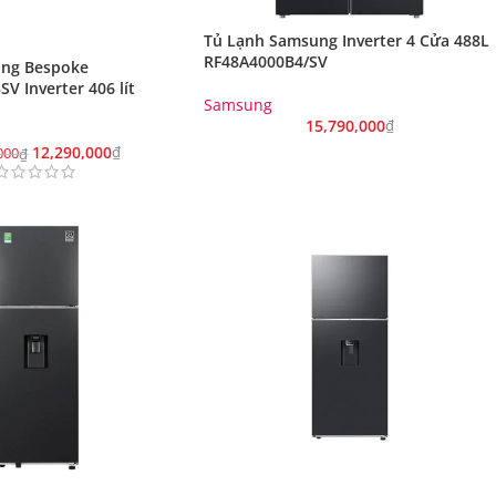
Tủ Lạnh Samsung Inverter 4 Cửa 488L
RF48A4000B4/SV
ung Bespoke
V Inverter 406 lít
Samsung
15,790,000
₫
12,290,000
₫
000
₫