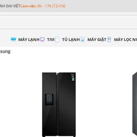
NH ĐẠI VIỆT
Làm việc:
8h - 17h (T2-CN)
MÁY LẠNH
TIVI
TỦ LẠNH
MÁY GIẶT
MÁY LỌC 
msung