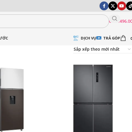
0399.496.0
DỊCH VỤ
TRẢ GÓP
NƯỚC