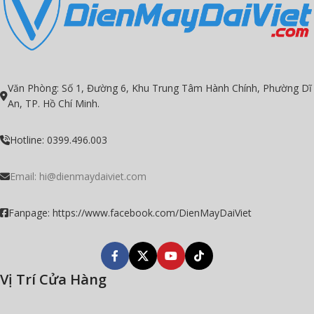
điện
Thiết kế
Bespoke
Tự động hóa với AI
Tham khảo thêm
|
Catalogue
|
Hướng dẫn SD
Văn Phòng: Số 1, Đường 6, Khu Trung Tâm Hành Chính, Phường Dĩ
An, TP. Hồ Chí Minh.
Hotline: 0399.496.003
Email:
hi@dienmaydaiviet.com
Fanpage: https://www.facebook.com/DienMayDaiViet
Vị Trí Cửa Hàng