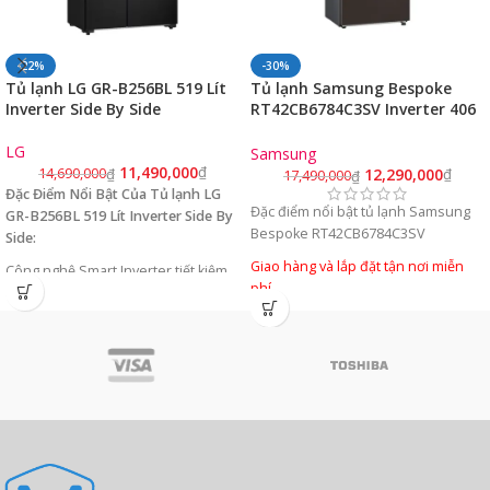
-22%
-30%
Tủ lạnh LG GR-B256BL 519 Lít
Tủ lạnh Samsung Bespoke
Inverter Side By Side
RT42CB6784C3SV Inverter 406
lít
LG
Samsung
11,490,000
₫
12,290,000
₫
14,690,000
₫
17,490,000
₫
Đặc Điểm Nổi Bật Của Tủ lạnh LG
Đặc điểm nổi bật tủ lạnh Samsung
GR-B256BL 519 Lít Inverter Side By
Bespoke RT42CB6784C3SV
Side:
Giao hàng và lắp đặt tận nơi miễn
Công nghệ Smart Inverter tiết kiệm
phí
điện, vận hành êm ái
406 lít, phù hợp cho gia đình
4 - 6
Bộ lọc khử mùi than hoạt tính
người
Làm lạnh không sương giá
Có vòi lấy nước bên ngoài
Luồng khí đa chiều
Hệ thống làm đá tự động
Auto Ice
Bảng điều khiển LED cảm ứng
Maker
Kệ bằng kính cường lực
Ngăn Đông Mềm Linh Hoạt 4 Chế Độ
519 lít phù hợp với gia đình từ 5 – 7
Optimal Fresh+
người
Điều khiển từ xa
SmartThings
Tủ lớn - Side by side - 2 cánh
Công nghệ
Digital Inverter
tiết kiệm
Tham khảo thêm tại lg.com