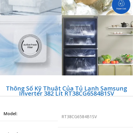
Thông Số Kỹ Thuật Của Tủ Lạnh Samsung
Inverter 382 Lít RT38CG6584B1SV
Model:
RT38CG6584B1SV