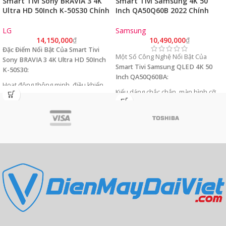
Smart Tivi Sony BRAVIA 3 4K
Smart Tivi Samsung 4K 50
Ultra HD 50Inch K-50S30 Chính
Inch QA50Q60B 2022 Chính
Hãng
Hãng (4K/VA/Tizen OS)
LG
Samsung
14,150,000
₫
10,490,000
₫
Đặc Điểm Nổi Bật Của Smart Tivi
Một Số Công Nghệ Nổi Bật Của
Sony BRAVIA 3 4K Ultra HD 50Inch
Smart Tivi Samsung QLED 4K 50
K-50S30:
Inch QA50Q60BA:
Hoạt động thông minh, điều khiển
Kiểu dáng chắc chắn, màn hình cỡ
dễ dàng.
50 inch.
Nội dung giải trí bạn yêu thích, với
Độ phân giải 4K cho hình ảnh nét
sự trợ giúp từ Google.
gấp 4 lần Full HD.
Công nghệ HDR10+ tối ưu hóa độ
Màu sắc rực rỡ vượt trội, cực kỳ rõ
tương phản trên từng khung hình.
ràng và sắc nét.
Công nghệ Quantum Dot cho trải
Âm thanh rõ ràng. Âm trầm mạnh
nghiệm hình ảnh đầy màu sắc hình
mẽ.
ảnh chân thực sắc nét.
Hệ điều hành Tizen OS 6.0 dễ sử
dụng cùng nhiều ứng dụng giải trí
bổ ích.
Hỗ trợ điều khiển tivi bằng điện
thoại qua ứng dụng SmartThings.