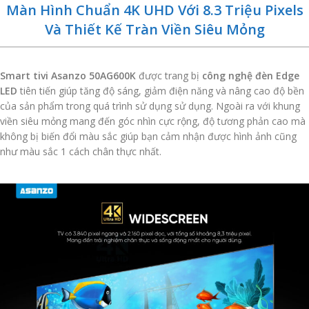
Màn Hình Chuẩn 4K UHD Với 8.3 Triệu Pixels
Và Thiết Kế Tràn Viền Siêu Mỏng
Smart tivi Asanzo 50AG600K
được trang bị
công nghệ đèn Edge
LED
tiên tiến giúp tăng độ sáng, giảm điện năng và nâng cao độ bền
của sản phẩm trong quá trình sử dụng sử dụng. Ngoài ra với khung
viền siêu mỏng mang đến góc nhìn cực rộng, độ tương phản cao mà
không bị biến đổi màu sắc giúp bạn cảm nhận được hình ảnh cũng
như màu sắc 1 cách chân thực nhất.