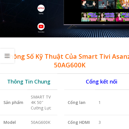
Thông Số Kỹ Thuật Của Smart Tivi Asan
50AG600K
Thông Tin Chung
Cổng kết nối
SMART TV
Sản phẩm
4K 50″
Cổng lan
1
Cường Lực
Model
50AG600K
Cổng HDMI
3