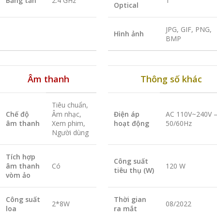
Băng tần
2.4 GHz
1
Optical
JPG, GIF, PNG,
Hình ảnh
BMP
Âm thanh
Thông số khác
Tiêu chuẩn,
Chế độ
Âm nhạc,
Điện áp
AC 110V~240V 
âm thanh
Xem phim,
hoạt động
50/60Hz
Người dùng
Tích hợp
Công suất
âm thanh
Có
120 W
tiêu thụ (W)
vòm ảo
Công suất
Thời gian
2*8W
08/2022
loa
ra mắt