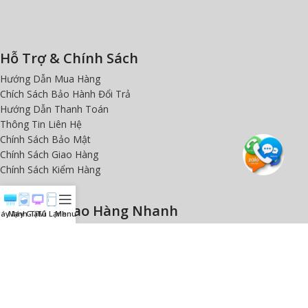
Hỗ Trợ & Chính Sách
Hướng Dẫn Mua Hàng
Chích Sách Bảo Hành Đổi Trả
Hướng Dẫn Thanh Toán
Thông Tin Liên Hệ
Chính Sách Bảo Mật
Chính Sách Giao Hàng
Chính Sách Kiểm Hàng
Khu Vực Giao Hàng Nhanh
áy lạnh
Máy Giặt
Ti Vi
Tủ Lạnh
Menu
TP. Hồ Chí Minh
Bình Dương
Đồng Nai
Vũng Tàu