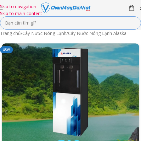
Skip to navigation
Skip to main content
Trang chủ
/
Cây Nước Nóng Lạnh
/
Cây Nước Nóng Lạnh Alaska
85W