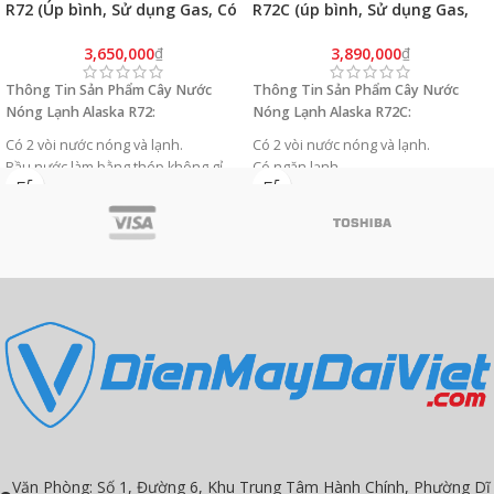
R72 (Úp bình, Sử dụng Gas, Có
R72C (úp bình, Sử dụng Gas,
ngăn để đồ)
Có ngăn lạnh)
3,650,000
₫
3,890,000
₫
Thông Tin Sản Phẩm Cây Nước
Thông Tin Sản Phẩm Cây Nước
Nóng Lạnh Alaska R72:
Nóng Lạnh Alaska R72C:
Có 2 vòi nước nóng và lạnh.
Có 2 vòi nước nóng và lạnh.
Bầu nước làm bằng thép không gỉ.
Có ngăn lạnh.
Máy nén chất lượng cao, gas R134A
Bầu nước làm bằng thép không gỉ.
thân thiện môi trường.
Máy nén chất lượng cao, gas R134A
Vật liệu làm bằng nhựa ABS mới.
thân thiện môi trường.
Vòi nước bên trong (thiết kế cửa đôi)
Vật liệu làm bằng nhựa ABS mới.
cho nguồn nước sạch và an toàn
Vòi nước bên trong (thiết kế cửa đôi)
cho sức khỏe.
cho nguồn nước sạch và an toàn
Phích cắm loại E.U 2 pin (VDE).
cho sức khỏe.
Phích cắm loại E.U 2 pin (VDE).
Văn Phòng: Số 1, Đường 6, Khu Trung Tâm Hành Chính, Phường Dĩ