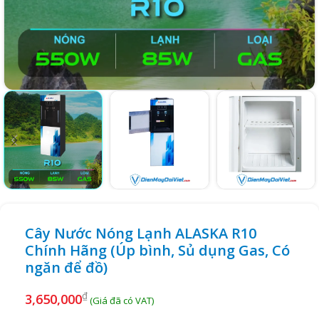
Cây Nước Nóng Lạnh ALASKA R10
Chính Hãng (Úp bình, Sủ dụng Gas, Có
ngăn để đồ)
₫
3,650,000