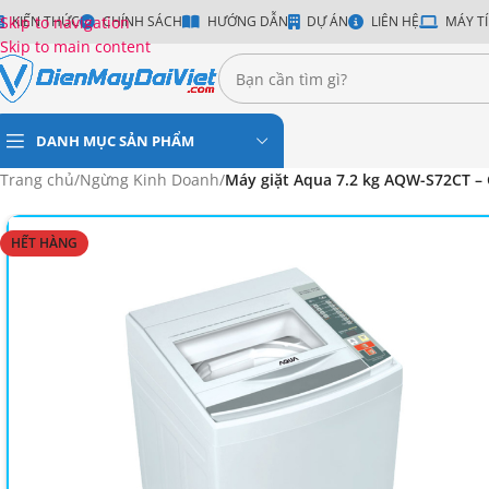
Skip to navigation
KIẾN THỨC
CHÍNH SÁCH
HƯỚNG DẪN
DỰ ÁN
LIÊN HỆ
MÁY TÍ
Skip to main content
DANH MỤC SẢN PHẨM
Trang chủ
/
Ngừng Kinh Doanh
/
Máy giặt Aqua 7.2 kg AQW-S72CT –
HẾT HÀNG