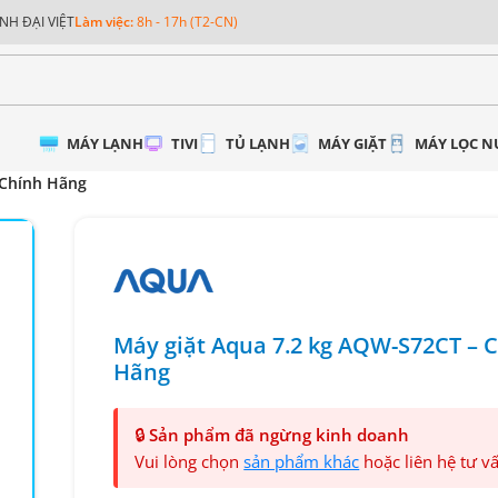
NH ĐẠI VIỆT
Làm việc:
8h - 17h (T2-CN)
MÁY LẠNH
TIVI
TỦ LẠNH
MÁY GIẶT
MÁY LỌC 
 Chính Hãng
Máy giặt Aqua 7.2 kg AQW-S72CT – 
Hãng
🔒
Sản phẩm đã ngừng kinh doanh
Vui lòng chọn
sản phẩm khác
hoặc liên hệ tư v