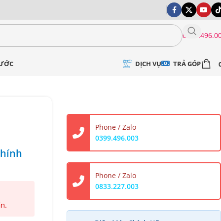
0399.496.0
DỊCH VỤ
TRẢ GÓP
NƯỚC
Phone / Zalo
0399.496.003
Chính
Phone / Zalo
0833.227.003
ấn.