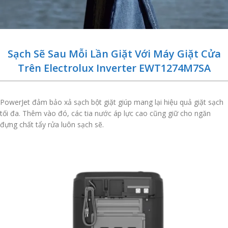
Sạch Sẽ Sau Mỗi Lần Giặt Với Máy Giặt Cửa
Trên Electrolux Inverter EWT1274M7SA
PowerJet đảm bảo xả sạch bột giặt giúp mang lại hiệu quả giặt sạch
tối đa. Thêm vào đó, các tia nước áp lực cao cũng giữ cho ngăn
đựng chất tẩy rửa luôn sạch sẽ.