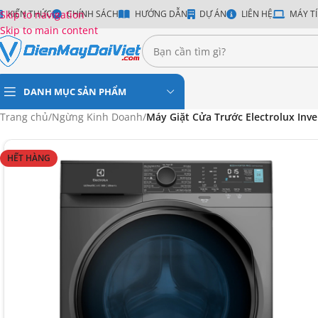
Skip to navigation
KIẾN THỨC
CHÍNH SÁCH
HƯỚNG DẪN
DỰ ÁN
LIÊN HỆ
MÁY TÍ
Skip to main content
DANH MỤC SẢN PHẨM
Trang chủ
/
Ngừng Kinh Doanh
/
Máy Giặt Cửa Trước Electrolux Inv
HẾT HÀNG