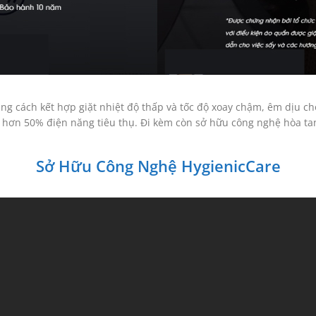
ng cách kết hợp giặt nhiệt độ thấp và tốc độ xoay chậm, êm dịu c
i hơn 50% điện năng tiêu thụ. Đi kèm còn sở hữu công nghệ hòa tan 
Sở Hữu Công Nghệ HygienicCare