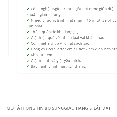
Công nghệ HygienicCare giặt hơi nước giúp diệt 
khuẩn, giảm dị ứng.
Nhiều chương trình giặt nhanh 15 phút, 39 phút
linh hoạt.
Thêm quần áo khi đang giặt.
Giặt hiệu quả vói nhiều loại vải khác nhau.
Công nghệ UltraMix giặt sạch sâu.
Động cơ EcoInverter êm ái, tiết kiệm điện hơn 50
Khóa trẻ em.
Giặt nhanh và giặt yêu thích.
Bảo hành chính hãng 24 tháng.
MÔ TẢ
THÔNG TIN BỔ SUNG
GIAO HÀNG & LẮP ĐẶT