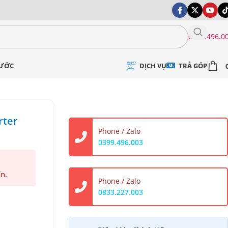
0399.496.0
DỊCH VỤ
TRẢ GÓP
NƯỚC
rter
Phone / Zalo
0399.496.003
ấn.
Phone / Zalo
0833.227.003