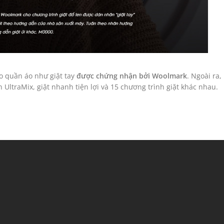
ho quần áo như giặt tay
được chứng nhận bởi Woolmark
. Ngoài ra,
UltraMix, giặt nhanh tiện lợi và 15 chương trình giặt khác nhau.