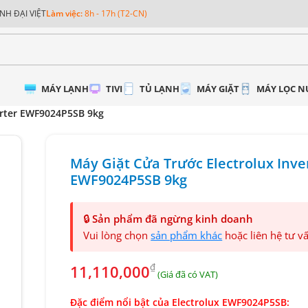
NH ĐẠI VIỆT
Làm việc:
8h - 17h (T2-CN)
MÁY LẠNH
TIVI
TỦ LẠNH
MÁY GIẶT
MÁY LỌC 
erter EWF9024P5SB 9kg
Máy Giặt Cửa Trước Electrolux Inve
EWF9024P5SB 9kg
🔒
Sản phẩm đã ngừng kinh doanh
Vui lòng chọn
sản phẩm khác
hoặc liên hệ tư v
₫
11,110,000
Đặc điểm nổi bật của Electrolux EWF9024P5SB: