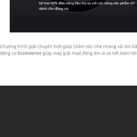
Chương trình giặt chuyên biệt giúp chăm sóc nhẹ nhàng vải len bằ
động cơ
EcoInverter
giúp máy giặt hoạt động êm ái và tiết kiệm tớ