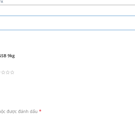
5SB 9kg
*
buộc được đánh dấu