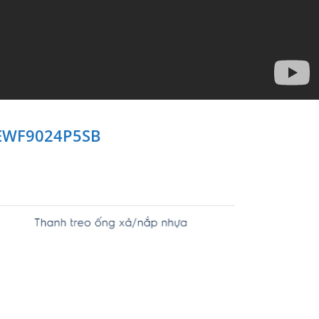
x EWF9024P5SB