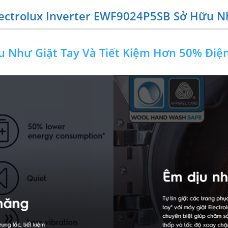
lectrolux Inverter EWF9024P5SB Sở Hữu Nh
u Như Giặt Tay Và Tiết Kiệm Hơn 50% Điệ