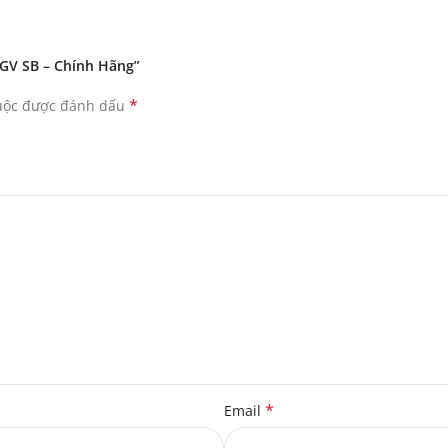
0GV SB – Chính Hãng”
*
buộc được đánh dấu
*
Email