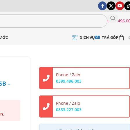
0399.496.0
DỊCH VỤ
TRẢ GÓP
NƯỚC
Phone / Zalo
0399.496.003
SB –
Phone / Zalo
0833.227.003
ấn.