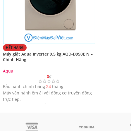
HẾT HÀNG
Máy giặt Aqua Inverter 9.5 kg AQD-D950E N –
Chính Hãng
Aqua
0
₫
Bảo hành chính hãng
24
tháng
Máy vận hành êm ái với động cơ truyền động
trực tiếp.
Tiết kiệm diện tích, dễ dàng lấy quần áo, chăn
mền lớn với lồng giặt 525 mm.
Diệt khuẩn, làm mềm quần áo với công nghệ
giặt nước nóng.