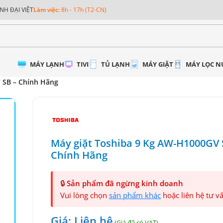
NH ĐẠI VIỆT
Làm việc:
8h - 17h (T2-CN)
MÁY LẠNH
TIVI
TỦ LẠNH
MÁY GIẶT
MÁY LỌC 
 SB – Chính Hãng
Máy giặt Toshiba 9 Kg AW-H1000GV 
Chính Hãng
🔒
Sản phẩm đã ngừng kinh doanh
Vui lòng chọn
sản phẩm khác
hoặc liên hệ tư v
Giá: Liên hệ