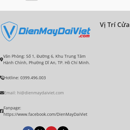
Tiết kiệm điện nhờ công nghệ Inverter.
Quần áo đẹp như mới với lồng giặt Pillow bằng
thép chống gỉ.
Kháng khuẩn, nấm mốc với vòng đệm cửa
Vị Trí Cử
kháng khuẩn (ABT).
Tiết kiệm thời gian làm vệ sinh với tính năng
tự làm sạch mặt trong cửa - Smart Dual Spray.
Văn Phòng: Số 1, Đường 6, Khu Trung Tâm
Hành Chính, Phường Dĩ An, TP. Hồ Chí Minh.
Hotline: 0399.496.003
Email: hi@dienmaydaiviet.com
Fanpage:
https://www.facebook.com/DienMayDaiViet