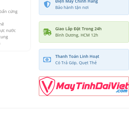
Điện Máy Chính Hãng
Bảo hành tận nơi
 bẩn cứng
mẽ
Giao Lắp Đặt Trong 24h
mực nước
Bình Dương, HCM 12h
 cung
n
Thanh Toán Linh Hoạt
Có Trả Góp, Quẹt Thẻ