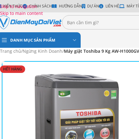
Skip to navigation
KIẾN THỨC
CHÍNH SÁCH
HƯỚNG DẪN
DỰ ÁN
LIÊN HỆ
MÁY TÍ
Skip to main content
DANH MỤC SẢN PHẨM
Trang chủ
/
Ngừng Kinh Doanh
/
Máy giặt Toshiba 9 Kg AW-H1000GV
HẾT HÀNG