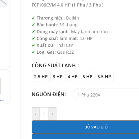
FCF100CVM 4.0 HP (1 Pha / 3 Pha )
Thương hiệu
: Daikin
Bảo hành:
36 tháng
Dòng máy lạnh
: Máy lạnh âm trần
Công xuất làm mát
: 4.0 HP
Xuất xứ
: Thái Lan
Loại Gas
: Gas R32
CÔNG SUẤT LẠNH
2.5 HP
3 HP
4 HP
5 HP
5.5 HP
NGUỒN ĐIỆN
-
+
BỎ VÀO GIỎ