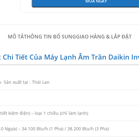
MUA NGAY
MÔ TẢ
THÔNG TIN BỔ SUNG
GIAO HÀNG & LẮP ĐẶT
t Chi Tiết Của Máy Lạnh Âm Trần Daikin I
 Sản xuất tại : Thái Lan
(tiết kiệm điện) – loại 1 chiều (chỉ làm lạnh)
.0 Ngựa) – 34.100 Btu/h (1 Pha) / 38.200 Btu/h (3 Pha)