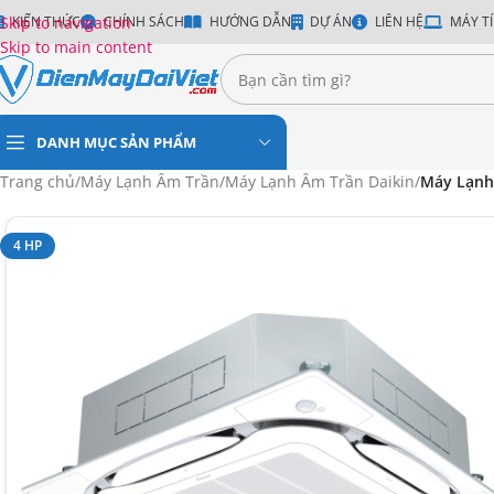
Skip to navigation
KIẾN THỨC
CHÍNH SÁCH
HƯỚNG DẪN
DỰ ÁN
LIÊN HỆ
MÁY TÍ
Skip to main content
DANH MỤC SẢN PHẨM
Trang chủ
/
Máy Lạnh Âm Trần
/
Máy Lạnh Âm Trần Daikin
/
Máy Lạnh 
4 HP