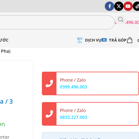
0399.496.0
DỊCH VỤ
TRẢ GÓP
NƯỚC
 Pha)
Phone / Zalo
0399.496.003
a / 3
Phone / Zalo
0833.227.003
erter