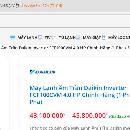
NH ĐẠI VIỆT
Làm việc:
8h - 17h (T2-CN)
MÁY LẠNH
TIVI
TỦ LẠNH
MÁY GIẶT
MÁY LỌC 
Âm Trần Daikin Inverter FCF100CVM 4.0 HP Chính Hãng (1 Pha / 3
Máy Lạnh Âm Trần Daikin Inverter
FCF100CVM 4.0 HP Chính Hãng (1 Ph
Pha)
₫
₫
43,100,000
–
45,800,000
Thông số cơ bản của
Máy Lạnh Âm Trần Daikin Inv