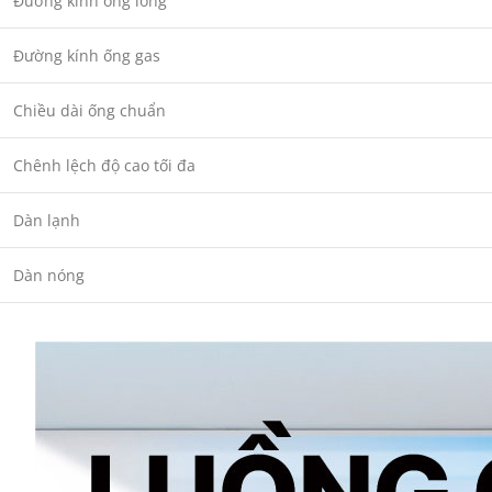
Đường kính ống lỏng
Đường kính ống gas
Chiều dài ống chuẩn
Chênh lệch độ cao tối đa
Dàn lạnh
Dàn nóng