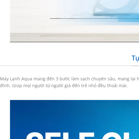
Tự
Máy Lạnh Aqua mang đến 3 bước làm sạch chuyên sâu, mang lại hiệ
đình. Giúp mọi người từ người già đến trẻ nhỏ đều thoải mái.