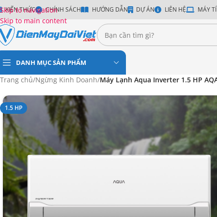
Skip to navigation
KIẾN THỨC
CHÍNH SÁCH
HƯỚNG DẪN
DỰ ÁN
LIÊN HỆ
MÁY TÍ
Skip to main content
DANH MỤC SẢN PHẨM
Trang chủ
/
Ngừng Kinh Doanh
/
Máy Lạnh Aqua Inverter 1.5 HP AQ
1.5 HP