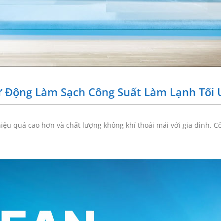
 Động Làm Sạch Công Suất Làm Lạnh Tối
u quả cao hơn và chất lượng không khí thoải mái với gia đình. C