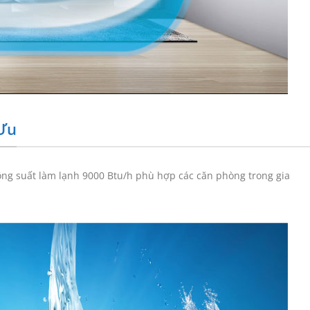
 Ưu
ông suất làm lạnh 9000 Btu/h phù hợp các căn phòng trong gia