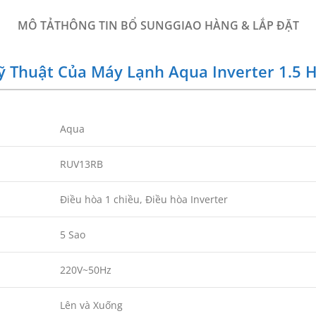
MÔ TẢ
THÔNG TIN BỔ SUNG
GIAO HÀNG & LẮP ĐẶT
ỹ Thuật Của Máy Lạnh Aqua Inverter 1.5
Aqua
RUV13RB
Điều hòa 1 chiều, Điều hòa Inverter
5 Sao
220V~50Hz
Lên và Xuống