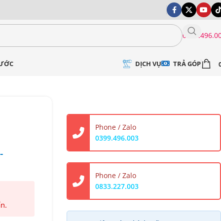
0399.496.0
DỊCH VỤ
TRẢ GÓP
NƯỚC
Phone / Zalo
0399.496.003
-
Phone / Zalo
0833.227.003
ấn.