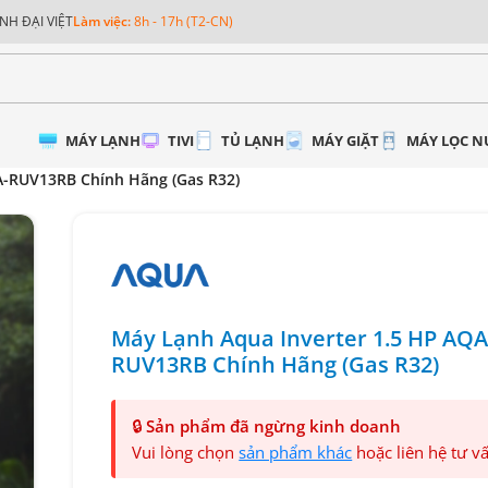
NH ĐẠI VIỆT
Làm việc:
8h - 17h (T2-CN)
MÁY LẠNH
TIVI
TỦ LẠNH
MÁY GIẶT
MÁY LỌC 
A-RUV13RB Chính Hãng (Gas R32)
Máy Lạnh Aqua Inverter 1.5 HP AQA
RUV13RB Chính Hãng (Gas R32)
🔒
Sản phẩm đã ngừng kinh doanh
Vui lòng chọn
sản phẩm khác
hoặc liên hệ tư v