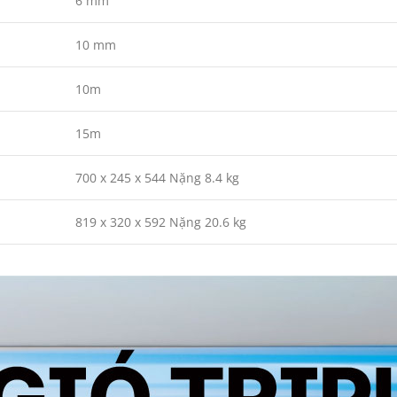
6 mm
10 mm
10m
15m
700 x 245 x 544 Nặng 8.4 kg
819 x 320 x 592 Nặng 20.6 kg