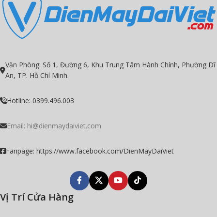
Self Clean)
Hiệu suất năng lượng (CSPF):
5 sao
(Tiết kiệm điện)
Độ ồn dàn lạnh: 46/42/38/32
Xuất xứ: Thái Lan
Văn Phòng: Số 1, Đường 6, Khu Trung Tâm Hành Chính, Phường Dĩ
An, TP. Hồ Chí Minh.
Hotline: 0399.496.003
Email:
hi@dienmaydaiviet.com
Fanpage: https://www.facebook.com/DienMayDaiViet
Vị Trí Cửa Hàng