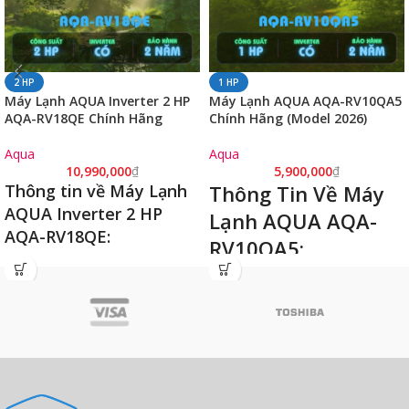
2 HP
1 HP
Máy Lạnh AQUA Inverter 2 HP
Máy Lạnh AQUA AQA-RV10QA5
AQA-RV18QE Chính Hãng
Chính Hãng (Model 2026)
Aqua
Aqua
10,990,000
₫
5,900,000
₫
Thông tin về Máy Lạnh
Thông Tin Về Máy
AQUA Inverter 2 HP
Lạnh AQUA AQA-
AQA-RV18QE:
RV10QA5:
Máy lạnh bảo hành 24 tháng
Làm lạnh nhanh (Turbo Cool)
Công suất: 2 HP - 18000 BTU/h
Dàn tản nhiệt Blue Fin & 100% Ống
Công nghệ PID Inverter & Cảm biến
đồng
Eco - 5 sao tiết kiệm điện
Công suất làm lạnh: 1 HP - 9.000
Làm lạnh cực nhanh (Turbo Cool)
BTU/h
Hút ẩm thông minh (Smart Dry)
Công nghệ PID Inverter: tiết kiệm
Tự làm sạch dàn lạnh (Self Clean /
điện năng lên đến 63%
AQUA Fresh)
Chế độ tự làm sạch (AQUA Fresh /