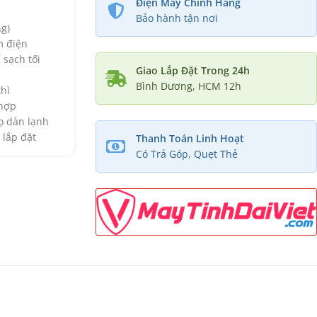
Điện Máy Chính Hãng
Bảo hành tận nơi
g)
m điện
 sạch tối
Giao Lắp Đặt Trong 24h
Bình Dương, HCM 12h
hì
 hợp
ọ dàn lạnh
 lắp đặt
Thanh Toán Linh Hoạt
Có Trả Góp, Quẹt Thẻ