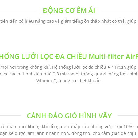
ĐỘNG CƠ ÊM ÁI
iên tiến có hiệu năng cao và giảm tiếng ồn thấp nhất có thể, giúp
HỐNG LƯỚI LỌC ĐA CHIỀU Multi-filter Air
ọi nơi trong không khí. Hệ thống lưới lọc đa chiều Air Fresh giúp b
g lọc các hạt bụi siêu nhỏ 0.3 micromet thông qua 4 màng lọc chín
Vitamin C, màng lọc diệt khuẩn.
CÁNH ĐẢO GIÓ HÌNH VÂY
ả phân phối không khí đồng đều khắp căn phòng vượt trội 10% so v
bạn sẽ được làm lạnh nhanh hơn, đồng thời cho cảm giác dễ chịu