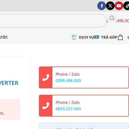
0399.496.0
DỊCH VỤ
TRẢ GÓP
NƯỚC
Phone / Zalo
0399.496.003
NVERTER
Phone / Zalo
0833.227.003
ấn.