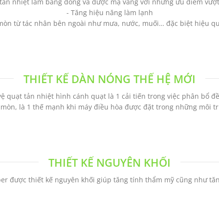
tản nhiệt làm bằng đồng và được mạ vàng với những ưu điểm vượt 
- Tăng hiệu năng làm lạnh
mòn từ tác nhân bên ngoài như mưa, nước, muối… đặc biệt hiệu quả
THIẾT KẾ DÀN NÓNG THẾ HỆ MỚI
 quạt tản nhiệt hình cánh quạt là 1 cải tiến trong việc phân bổ đề
mòn, là 1 thế mạnh khi máy điều hòa được đặt trong những môi tr
THIẾT KẾ NGUYÊN KHỐI
er được thiết kế nguyên khối giúp tăng tính thẩm mỹ cũng như tăng