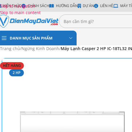
Skip to navigation
KIẾN THỨC
CHÍNH SÁCH
HƯỚNG DẪN
DỰ ÁN
LIÊN HỆ
MÁY TÍ
Skip to main content
DANH MỤC SẢN PHẨM
Trang chủ
/
Ngừng Kinh Doanh
/
Máy Lạnh Casper 2 HP IC-18TL32 I
HẾT HÀNG
2 HP