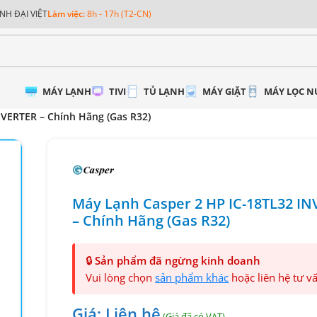
NH ĐẠI VIỆT
Làm việc:
8h - 17h (T2-CN)
MÁY LẠNH
TIVI
TỦ LẠNH
MÁY GIẶT
MÁY LỌC 
NVERTER – Chính Hãng (Gas R32)
Máy Lạnh Casper 2 HP IC-18TL32 I
– Chính Hãng (Gas R32)
🔒
Sản phẩm đã ngừng kinh doanh
Vui lòng chọn
sản phẩm khác
hoặc liên hệ tư v
Giá: Liên hệ