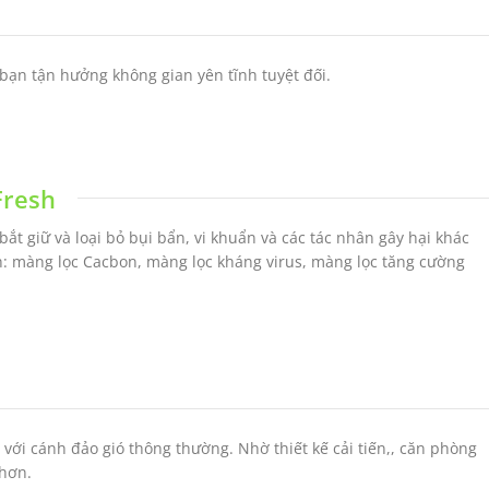
 bạn tận hưởng không gian yên tĩnh tuyệt đối.
Fresh
ắt giữ và loại bỏ bụi bẩn, vi khuẩn và các tác nhân gây hại khác
h: màng lọc Cacbon, màng lọc kháng virus, màng lọc tăng cường
ới cánh đảo gió thông thường. Nhờ thiết kế cải tiến,, căn phòng
 hơn.