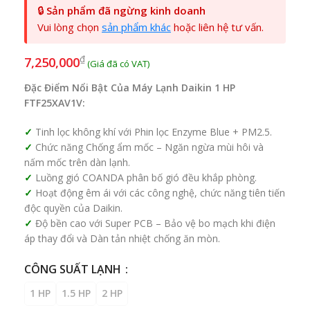
🔒
Sản phẩm đã ngừng kinh doanh
Vui lòng chọn
sản phẩm khác
hoặc liên hệ tư vấn.
₫
7,250,000
Đặc Điểm Nổi Bật Của Máy Lạnh Daikin 1 HP
FTF25XAV1V:
Tinh lọc không khí với Phin lọc Enzyme Blue + PM2.5.
Chức năng Chống ẩm mốc – Ngăn ngừa mùi hôi và
nấm mốc trên dàn lạnh.
Luồng gió COANDA phân bố gió đều khắp phòng.
Hoạt động êm ái với các công nghệ, chức năng tiên tiến
độc quyền của Daikin.
Độ bền cao với Super PCB – Bảo vệ bo mạch khi điện
áp thay đổi và Dàn tản nhiệt chống ăn mòn.
CÔNG SUẤT LẠNH
1 HP
1.5 HP
2 HP