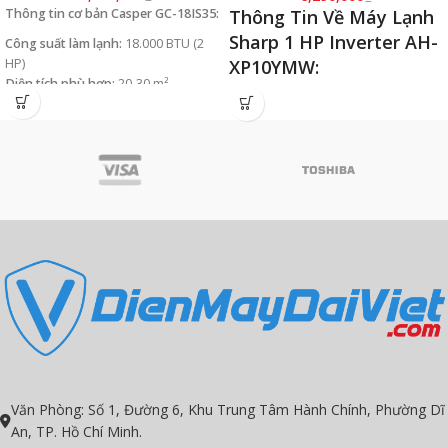
Thông tin cơ bản Casper GC-18IS35:
Thông Tin Về Máy Lạnh
Sharp 1 HP Inverter AH-
Công suất làm lạnh:
18.000 BTU (2
HP)
XP10YMW:
Diện tích phù hợp:
20-30 m²
Công nghệ diệt khuẩn
Loại máy:
1 chiều (chỉ làm lạnh)
Plasmacluster Ion: lọc không khí,
Công nghệ:
Inverter + i-Saving tiết
bảo vệ sức khỏe hô hấp cực tốt.
kiệm điện
Tiết kiệm điện năng tới 65%
Gas:
R32 (hiệu suất cao, thân thiện
Làm lạnh siêu tốc Super Jet
môi trường)
Lớp phủ chống ăn mòn BlueFin
Xuất xứ:
Thái Lan
Làm lạnh nhanh Super Jet
Chế độ gió tự nhiên (Breeze) mang
lại cảm giác thoải mái không bị ngợp
Văn Phòng: Số 1, Đường 6, Khu Trung Tâm Hành Chính, Phường Dĩ
An, TP. Hồ Chí Minh.