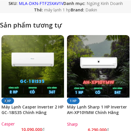
SKU:
MLA-DKN-FTF25XAV1V
Danh mục:
Ngừng Kinh Doanh
Thẻ:
máy lạnh 1 hp
Brand:
Daikin
Sản phẩm tương tự
2 HP
1 HP
Máy Lạnh Casper Inverter 2 HP
Máy Lạnh Sharp 1 HP Inverter
GC-18IS35 Chính Hãng
AH-XP10YMW Chính Hãng
(9.000 BTU/ R32/ CSPF 4.89)
Casper
Sharp
10,090,000
₫
6,290,000
₫