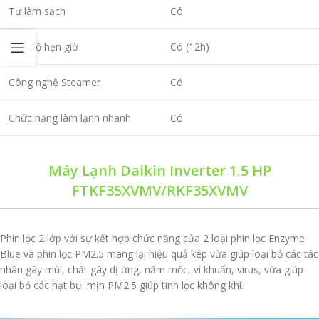
Tự làm sạch
Có
Chế độ hẹn giờ
Có (12h)
Công nghệ Steamer
Có
Chức năng làm lạnh nhanh
Có
Máy Lạnh Daikin Inverter 1.5 HP
FTKF35XVMV/RKF35XVMV
Phin lọc 2 lớp với sự kết hợp chức năng của 2 loại phin lọc Enzyme
Blue và phin lọc PM2.5 mang lại hiệu quả kép vừa giúp loại bỏ các tác
nhân gây mùi, chất gây dị ứng, nấm mốc, vi khuẩn, virus, vừa giúp
loại bỏ các hạt bụi mịn PM2.5 giúp tinh lọc không khí.