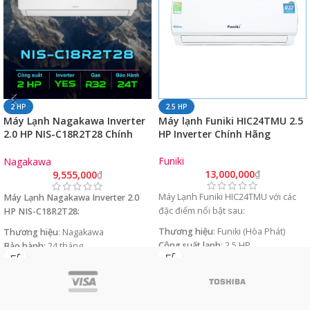
2 HP
2.5 HP
Máy Lạnh Nagakawa Inverter
Máy lạnh Funiki HIC24TMU 2.5
2.0 HP NIS-C18R2T28 Chính
HP Inverter Chính Hãng
Hãng (18000 BTU/ Model 2023)
Funiki
Nagakawa
13,000,000
₫
9,555,000
₫
Máy Lạnh Funiki HIC24TMU với các
Máy Lạnh Nagakawa Inverter 2.0
đặc điểm nổi bật sau:
HP NIS-C18R2T28:
Thương hiệu
: Funiki (Hòa Phát)
Thương hiệu
: Nagakawa
Công suất lạnh
: 2.5 HP
Bảo hành:
24 tháng
Công nghệ inverter
: Có
Công xuất làm mát
: 2.0 HP
Sản xuất
: Malaysia
Xuất xứ
: Malaysia
Bảo hành
: 24 tháng
Loại Gas
: Gas R32
Loại Gas
: R32