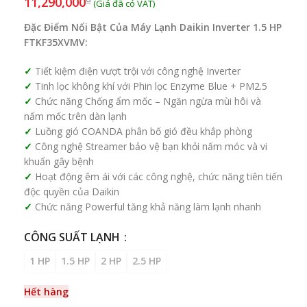
11,290,000
Đặc Điểm Nổi Bật Của Máy Lạnh Daikin Inverter 1.5 HP
FTKF35XVMV:
Tiết kiệm điện vượt trội với công nghệ Inverter
Tinh lọc không khí với Phin lọc Enzyme Blue + PM2.5
Chức năng Chống ẩm mốc – Ngăn ngừa mùi hôi và
nấm mốc trên dàn lạnh
Luồng gió COANDA phân bố gió đều khắp phòng
Công nghệ Streamer bảo vệ bạn khỏi nấm móc và vi
khuẩn gây bệnh
Hoạt động êm ái với các công nghệ, chức năng tiên tiến
độc quyền của Daikin
Chức năng Powerful tăng khả năng làm lạnh nhanh
CÔNG SUẤT LẠNH
1 HP
1.5 HP
2 HP
2.5 HP
Hết hàng