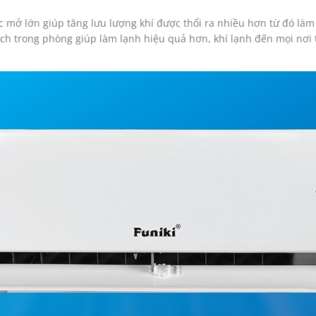
óc mở lớn giúp tăng lưu lượng khí được thổi ra nhiều hơn từ đó là
ách trong phòng giúp làm lạnh hiệu quả hơn, khí lạnh đến mọi nơi