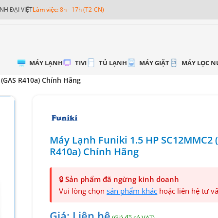
NH ĐẠI VIỆT
Làm việc:
8h - 17h (T2-CN)
MÁY LẠNH
TIVI
TỦ LẠNH
MÁY GIẶT
MÁY LỌC 
(GAS R410a) Chính Hãng
Máy Lạnh Funiki 1.5 HP SC12MMC2 
R410a) Chính Hãng
🔒
Sản phẩm đã ngừng kinh doanh
Vui lòng chọn
sản phẩm khác
hoặc liên hệ tư v
Giá: Liên hệ