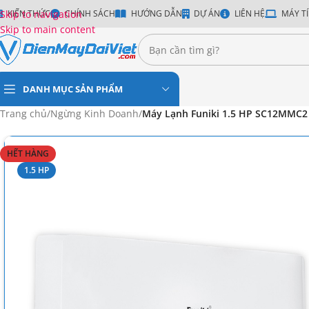
Skip to navigation
KIẾN THỨC
CHÍNH SÁCH
HƯỚNG DẪN
DỰ ÁN
LIÊN HỆ
MÁY TÍ
Skip to main content
DANH MỤC SẢN PHẨM
Trang chủ
/
Ngừng Kinh Doanh
/
Máy Lạnh Funiki 1.5 HP SC12MMC2 
HẾT HÀNG
1.5 HP