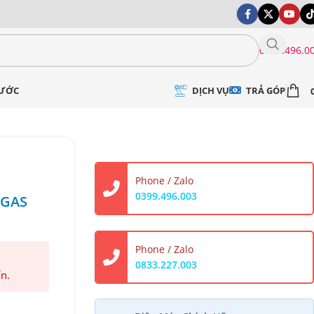
0399.496.0
DỊCH VỤ
TRẢ GÓP
NƯỚC
Phone / Zalo
0399.496.003
(GAS
Phone / Zalo
0833.227.003
ấn.