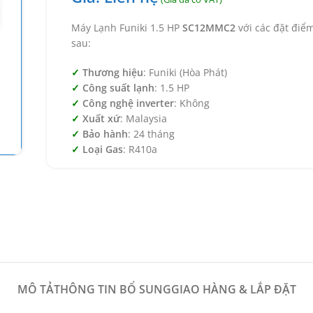
Máy Lạnh Funiki 1.5 HP
SC12MMC2
với các đặt điểm
sau:
Thương hiệu
: Funiki (Hòa Phát)
Công suất lạnh
: 1.5 HP
Công nghệ inverter
: Không
Xuất xứ
: Malaysia
Bảo hành
: 24 tháng
Loại Gas
: R410a
MÔ TẢ
THÔNG TIN BỔ SUNG
GIAO HÀNG & LẮP ĐẶT