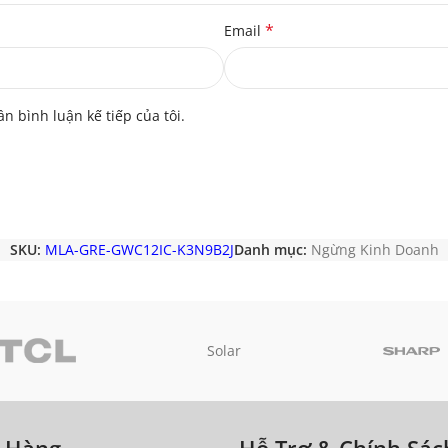
*
Email
ần bình luận kế tiếp của tôi.
SKU:
MLA-GRE-GWC12IC-K3N9B2J
Danh mục:
Ngừng Kinh Doanh
Solar
a Hàng
Hỗ Trợ & Chính Sác