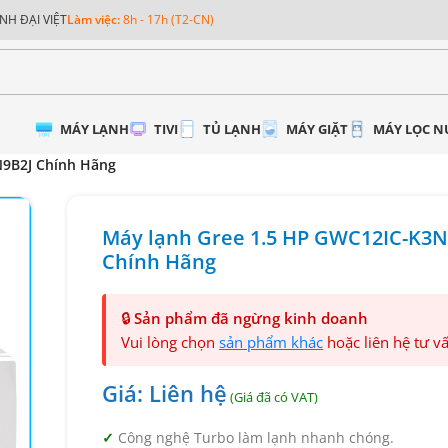
NH ĐẠI VIỆT
Làm việc:
8h - 17h (T2-CN)
MÁY LẠNH
TIVI
TỦ LẠNH
MÁY GIẶT
MÁY LỌC 
N9B2J Chính Hãng
Máy lạnh Gree 1.5 HP GWC12IC-K3N
Chính Hãng
🔒
Sản phẩm đã ngừng kinh doanh
Vui lòng chọn
sản phẩm khác
hoặc liên hệ tư v
Giá: Liên hệ
Công nghệ Turbo làm lạnh nhanh chóng.