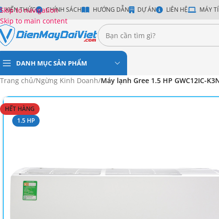
Skip to navigation
KIẾN THỨC
CHÍNH SÁCH
HƯỚNG DẪN
DỰ ÁN
LIÊN HỆ
MÁY TÍ
Skip to main content
DANH MỤC SẢN PHẨM
Trang chủ
/
Ngừng Kinh Doanh
/
Máy lạnh Gree 1.5 HP GWC12IC-K3
HẾT HÀNG
1.5 HP