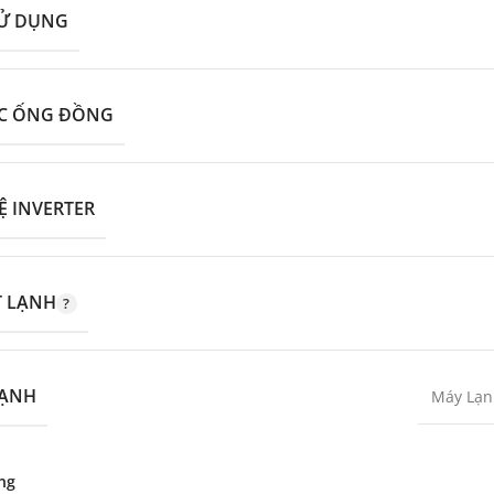
SỬ DỤNG
ỚC ỐNG ĐỒNG
 INVERTER
T LẠNH
LẠNH
Máy Lạn
ng