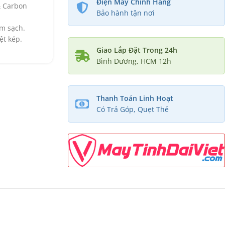
Điện Máy Chính Hãng
& Carbon
Bảo hành tận nơi
àm sạch.
ệt kép.
Giao Lắp Đặt Trong 24h
Bình Dương, HCM 12h
Thanh Toán Linh Hoạt
Có Trả Góp, Quẹt Thẻ