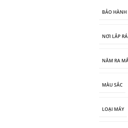
BẢO HÀNH
NƠI LẮP RÁ
NĂM RA M
MÀU SẮC
LOẠI MÁY