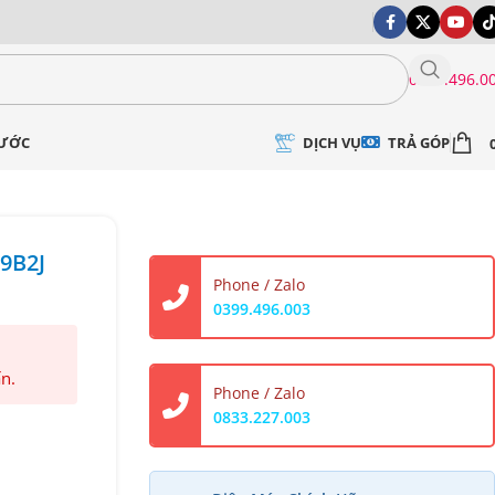
0399.496.0
DỊCH VỤ
TRẢ GÓP
NƯỚC
9B2J
Phone / Zalo
0399.496.003
ấn.
Phone / Zalo
0833.227.003