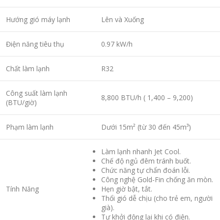
Hướng gió máy lạnh
Lên và Xuống
Điện năng tiêu thụ
0.97 kW/h
Chất làm lạnh
R32
Công suất làm lạnh
8,800 BTU/h ( 1,400 – 9,200)
(BTU/giờ)
Phạm làm lạnh
Dưới 15m² (từ 30 đến 45m³)
Làm lạnh nhanh Jet Cool.
Chế độ ngủ đêm tránh buốt.
Chức năng tự chẩn đoán lỗi.
Công nghệ Gold-Fin chống ăn mòn.
Tính Năng
Hẹn giờ bật, tắt.
Thổi gió dễ chịu (cho trẻ em, người
già).
Tự khởi động lại khi có điện.