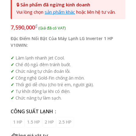
🔒
Sản phẩm đã ngừng kinh doanh
Vui lòng chọn
sản phẩm khác
hoặc liên hệ tư vấn.
₫
7,590,000
Đặc Điểm Nổi Bật Của Máy Lạnh LG Inverter 1 HP
V10WIN:
Làm lạnh nhanh Jet Cool.
Chế độ ngủ đêm tránh buốt.
Chức năng tự chẩn đoán lỗi.
Công nghệ Gold-Fin chống ăn mòn.
Thổi gió dễ chịu (cho trẻ em, người già).
Tự khởi động lại khi có điện.
Chức năng tự làm sạch.
CÔNG SUẤT LẠNH
1 HP
1.5 HP
2 HP
2.5 HP
Bảng giá vật tư