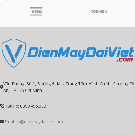
Anti-Corrossion hệ thống chống ăn
mòn.
Hyper PCB bo mạch tuổi thọ cao.
Luồng gió Triple làm mát toàn diện.
Bảo hành máy nén 10 năm.
Model 2024
Văn Phòng: Số 1, Đường 6, Khu Trung Tâm Hành Chính, Phường Dĩ
An, TP. Hồ Chí Minh.
Hotline: 0399.496.003
Email:
hi@dienmaydaiviet.com