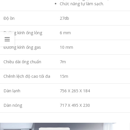
Chức năng tự làm sạch.
Độ ồn
27db
Đường kính ống lỏng
6 mm
Đường kính ống gas
10 mm
Chiều dài ống chuẩn
7m
Chênh lệch độ cao tối đa
15m
Dàn lạnh
756 X 265 X 184
Dàn nóng
717 X 495 X 230