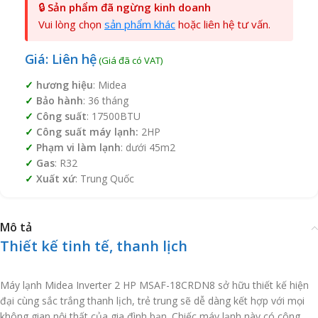
🔒
Sản phẩm đã ngừng kinh doanh
Vui lòng chọn
sản phẩm khác
hoặc liên hệ tư vấn.
Giá: Liên hệ
hương hiệu
: Midea
Bảo hành
: 36 tháng
Công suất
: 17500BTU
Công suất máy lạnh:
2HP
Phạm vi làm lạnh
: dưới 45m2
Gas
: R32
Xuất xứ
: Trung Quốc
Mô tả
Thiết kế tinh tế, thanh lịch
Máy lạnh Midea Inverter 2 HP MSAF-18CRDN8 sở hữu thiết kế hiện
đại cùng sắc trắng thanh lịch, trẻ trung sẽ dễ dàng kết hợp với mọi
không gian nội thất của gia đình bạn. Chiếc máy lạnh này có công