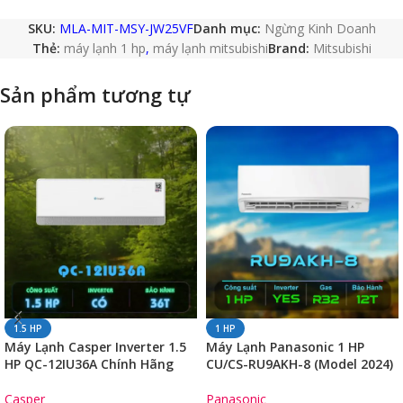
SKU:
MLA-MIT-MSY-JW25VF
Danh mục:
Ngừng Kinh Doanh
Thẻ:
máy lạnh 1 hp
,
máy lạnh mitsubishi
Brand:
Mitsubishi
Sản phẩm tương tự
1.5 HP
1 HP
Máy Lạnh Casper Inverter 1.5
Máy Lạnh Panasonic 1 HP
HP QC-12IU36A Chính Hãng
CU/CS-RU9AKH-8 (Model 2024)
Casper
Panasonic