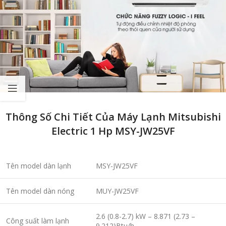
Thông Số Chi Tiết Của Máy Lạnh Mitsubishi
Electric 1 Hp MSY-JW25VF
Tên model dàn lạnh
MSY-JW25VF
Tên model dàn nóng
MUY-JW25VF
2.6 (0.8-2.7) kW – 8.871 (2.73 –
Công suất làm lạnh
9.212)Btu/h