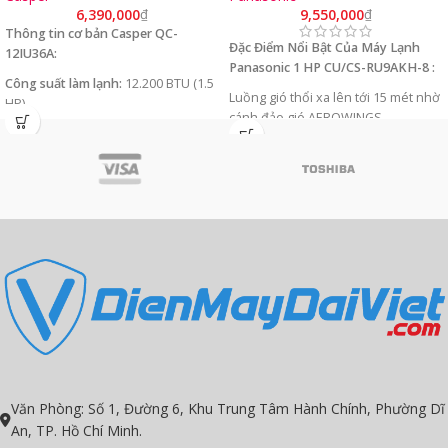
6,390,000
₫
9,550,000
₫
Thông tin cơ bản Casper QC-
Đặc Điểm Nổi Bật Của Máy Lạnh
12IU36A:
Panasonic 1 HP CU/CS-RU9AKH-8 :
Công suất làm lạnh:
12.200 BTU (1.5
Luồng gió thổi xa lên tới 15 mét nhờ
HP)
cánh đảo gió AEROWINGS.
Diện tích phù hợp:
15-20 m²
Chức năng kiểm soát độ ẩm tiên tiến
Loại máy:
1 chiều (chỉ làm lạnh)
của Chế độ Dry và iAUTO-X nhờ tích
Công nghệ:
Inverter + i-Saving tiết
hợp sẵn cảm biến độ ẩm.
kiệm điện
Bật chế độ Quiet để giảm độ ồn của
Gas:
R32 (hiệu suất cao, thân thiện
dàn lạnh.
môi trường)
Nanoe-X lọc các hạt bụi giúp ức chế
Xuất xứ:
Thái Lan
hiệu quả các chất ô nhiễm bám trên
bề mặt và trong không khí.
Có chế độ Inverter tiết kiệm điện.
Gas R32 bảo vệ môi trường.
Model năm 2024.
Văn Phòng: Số 1, Đường 6, Khu Trung Tâm Hành Chính, Phường Dĩ
An, TP. Hồ Chí Minh.