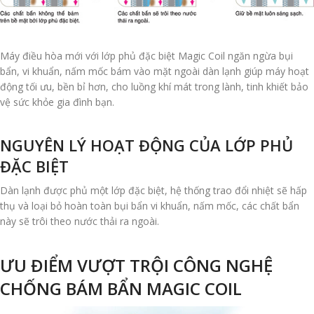
Máy điều hòa mới với lớp phủ đặc biệt Magic Coil ngăn ngừa bụi
bẩn, vi khuẩn, nấm mốc bám vào mặt ngoài dàn lạnh giúp máy hoạt
động tối ưu, bền bỉ hơn, cho luồng khí mát trong lành, tinh khiết bảo
vệ sức khỏe gia đình bạn.
NGUYÊN LÝ HOẠT ĐỘNG CỦA LỚP PHỦ
ĐẶC BIỆT
Dàn lạnh được phủ một lớp đặc biệt, hệ thống trao đổi nhiệt sẽ hấp
thụ và loại bỏ hoàn toàn bụi bẩn vi khuẩn, nấm mốc, các chất bẩn
này sẽ trôi theo nước thải ra ngoài.
ƯU ĐIỂM VƯỢT TRỘI CÔNG NGHỆ
CHỐNG BÁM BẨN MAGIC COIL