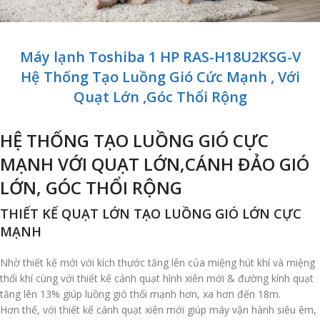
Máy lạnh Toshiba 1 HP RAS-H18U2KSG-V
Hệ Thống Tạo Luồng Gió Cức Mạnh , Với
Quạt Lớn ,Góc Thổi Rộng
HỆ THỐNG TẠO LUỒNG GIÓ CỰC
MẠNH VỚI QUẠT LỚN,CÁNH ĐẢO GIÓ
LỚN, GÓC THỔI RỘNG
THIẾT KẾ QUẠT LỚN TẠO LUỒNG GIÓ LỚN CỰC
MẠNH
Nhờ thiết kế mới với kích thước tăng lên của miệng hút khí và miệng
thổi khí cùng với thiết kế cánh quạt hình xiên mới & đường kính quạt
tăng lên 13% giúp luồng gió thổi mạnh hơn, xa hơn đến 18m.
Hơn thế, với thiết kế cánh quạt xiên mới giúp máy vận hành siêu êm,