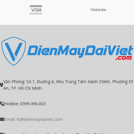
đôi Hydrogen và khoáng chất
sung vi khoáng tự nhiên
3 chế độ nước Nóng – Lạnh –
2 vòi – 2 chế độ nước: Hydrogen –
Hydrogen, 2 vòi – 3 van xoay
Nóng
Công nghệ tạo nước Hydrogen từ
Tốc độ nước ra vòi nhanh, gấp đôi
khoáng gốm
Hydrogen và hiệu quả kháng khuẩn
Công nghệ độc quyền Hydrogen
so với thông thường
duy nhất tại Việt Nam
Công nghệ tạo nước Hydrogen từ
Công nghệ độc quyền chống đun
khoáng gốm
khô bầu nóng
Công nghệ độc quyền chống đun
Thiết kế Hàn Quốc, sắc sảo từng
khô bầu nóng
đường nét
Màng RO Vortex giảm 75% nước
Chất liệu Aluminum cao cấp, vòi và
thải, tăng 3 lần tuổi thọ
van mạ Chrome độ bền cao
Văn Phòng: Số 1, Đường 6, Khu Trung Tâm Hành Chính, Phường Dĩ
An, TP. Hồ Chí Minh.
Hotline: 0399.496.003
Email:
hi@dienmaydaiviet.com