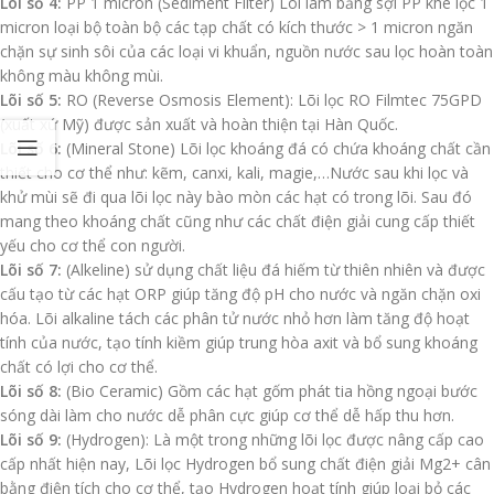
Lõi số 4:
PP 1 micron (Sediment Filter) Lõi làm bằng sợi PP khe lọc 1
micron loại bộ toàn bộ các tạp chất có kích thước > 1 micron ngăn
chặn sự sinh sôi của các loại vi khuẩn, nguồn nước sau lọc hoàn toàn
không màu không mùi.
Lõi số 5:
RO (Reverse Osmosis Element): Lõi lọc RO Filmtec 75GPD
(xuất xứ Mỹ) được sản xuất và hoàn thiện tại Hàn Quốc.
Lõi số 6:
(Mineral Stone) Lõi lọc khoáng đá có chứa khoáng chất cần
thiết cho cơ thể như: kẽm, canxi, kali, magie,…Nước sau khi lọc và
khử mùi sẽ đi qua lõi lọc này bào mòn các hạt có trong lõi. Sau đó
mang theo khoáng chất cũng như các chất điện giải cung cấp thiết
yếu cho cơ thể con người.
Lõi số 7:
(Alkeline) sử dụng chất liệu đá hiếm từ thiên nhiên và được
cấu tạo từ các hạt ORP giúp tăng độ pH cho nước và ngăn chặn oxi
hóa. Lõi alkaline tách các phân tử nước nhỏ hơn làm tăng độ hoạt
tính của nước, tạo tính kiềm giúp trung hòa axit và bổ sung khoáng
chất có lợi cho cơ thể.
Lõi số 8:
(Bio Ceramic) Gồm các hạt gốm phát tia hồng ngoại bước
sóng dài làm cho nước dễ phân cực giúp cơ thể dễ hấp thu hơn.
Lõi số 9:
(Hydrogen): Là một trong những lõi lọc được nâng cấp cao
cấp nhất hiện nay, Lõi lọc Hydrogen bổ sung chất điện giải Mg2+ cân
bằng điện tích cho cơ thể, tạo Hydrogen hoạt tính giúp loại bỏ các