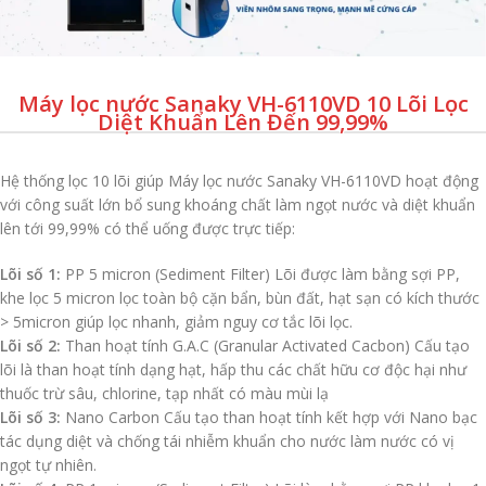
Máy lọc nước Sanaky VH-6110VD 10 Lõi Lọc
Diệt Khuẩn Lên Đến 99,99%
Hệ thống lọc 10 lõi giúp Máy lọc nước Sanaky VH-6110VD hoạt động
với công suất lớn bổ sung khoáng chất làm ngọt nước và diệt khuẩn
lên tới 99,99% có thể uống được trực tiếp:
Lõi số 1:
PP 5 micron (Sediment Filter) Lõi được làm bằng sợi PP,
khe lọc 5 micron lọc toàn bộ cặn bẩn, bùn đất, hạt sạn có kích thước
> 5micron giúp lọc nhanh, giảm nguy cơ tắc lõi lọc.
Lõi số 2:
Than hoạt tính G.A.C (Granular Activated Cacbon) Cấu tạo
lõi là than hoạt tính dạng hạt, hấp thu các chất hữu cơ độc hại như
thuốc trừ sâu, chlorine, tạp nhất có màu mùi lạ
Lõi số 3:
Nano Carbon Cấu tạo than hoạt tính kết hợp với Nano bạc
tác dụng diệt và chống tái nhiễm khuẩn cho nước làm nước có vị
ngọt tự nhiên.