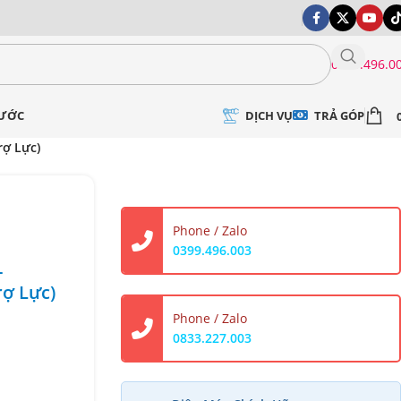
0399.496.0
DỊCH VỤ
TRẢ GÓP
NƯỚC
ợ Lực)
Phone / Zalo
0399.496.003
-
ợ Lực)
Phone / Zalo
0833.227.003