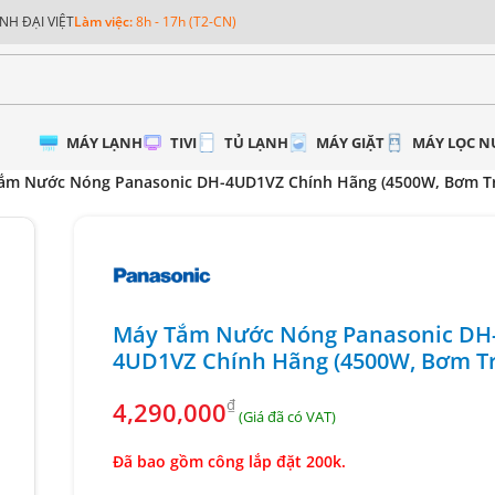
NH ĐẠI VIỆT
Làm việc:
8h - 17h (T2-CN)
MÁY LẠNH
TIVI
TỦ LẠNH
MÁY GIẶT
MÁY LỌC 
ắm Nước Nóng Panasonic DH-4UD1VZ Chính Hãng (4500W, Bơm Tr
Máy Tắm Nước Nóng Panasonic DH
4UD1VZ Chính Hãng (4500W, Bơm Tr
₫
4,290,000
Đã bao gồm công lắp đặt 200k.