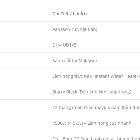
Chi Tiết / Lợi Ích
Panasonic (Nhật Bản)
DH-4UD1VZ
Sản xuất tại Malaysia
Làm nóng trực tiếp (Instant Water Heater)
Starry Black (Đen ánh kim sang trọng)
12 tháng (toàn thân máy), 5 năm (bầu đun
4500W (4.5kW) – Làm nóng cực nhanh
Có – Bơm DC (Vận hành êm ái, bền bỉ hơ