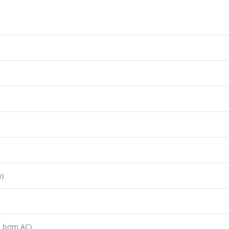
)
n bơm AC)