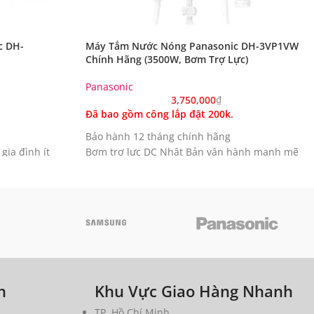
c DH-
Máy Tắm Nước Nóng Panasonic DH-3VP1VW
Chính Hãng (3500W, Bơm Trợ Lực)
Panasonic
3,750,000
₫
Đã bao gồm công lắp đặt 200k.
Bảo hành 12 tháng chính hãng
gia đình ít
Bơm trợ lực DC Nhật Bản vận hành mạnh mẽ
và êm ái
bền bỉ, chống
Công suất 3.5kW giúp làm nóng nước ngay tức
thì
cách nhiệt và
An toàn tuyệt đối nhờ 9 tính năng bảo vệ tích
hợp
suất đun nóng
Vòi sen 3 chế độ phun có kháng khuẩn Ag+
sạch sẽ
p đặt mọi
Thiết kế hiện đại bền bỉ với bình đốt bằng
h
Khu Vực Giao Hàng Nhanh
đồng
Hướng dẫn sử dụng PDF
|
Tham khảo thêm
TP. Hồ Chí Minh