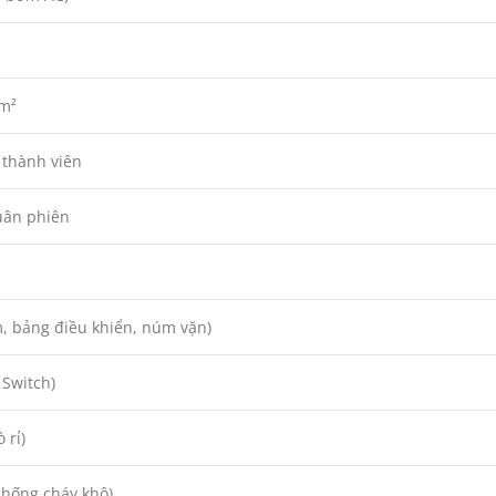
cm²
 thành viên
uân phiên
ắm, bảng điều khiển, núm vặn)
 Switch)
 rỉ)
chống cháy khô)