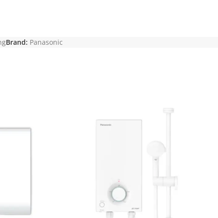
ng
Brand:
Panasonic