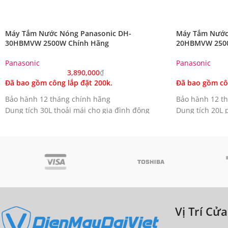
Máy Tắm Nước Nóng Panasonic DH-
Máy Tắm Nước
30HBMVW 2500W Chính Hãng
20HBMVW 2500
Panasonic
Panasonic
3,890,000
₫
Đã bao gồm công lắp đặt 200k.
Đã bao gồm côn
Bảo hành 12 tháng chính hãng
Bảo hành 12 t
Dung tích 30L thoải mái cho gia đình đông
Dung tích 20L 
thành viên
thành viên
Bình chứa thép không gỉ Nhật Bản bền bỉ và
Bình chứa thép
chống ăn mòn
chống ăn mòn
Cơ chế an toàn toàn diện chống rò điện và
Cơ chế an toàn
chống nước
chống nước
Giữ nhiệt tốt và tiết kiệm điện nhờ lớp cách
Giữ nhiệt tốt v
nhiệt hiệu quả
nhiệt hiệu quả
Thiết kế hiện đại nhỏ gọn dễ dàng lắp đặt mọi
Thiết kế hiện 
Vị Trí Cử
không gian
không gian
Hướng dẫn sử dụng PDF
|
Tham khảo thêm
Hướng dẫn sử 