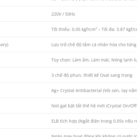
220V / 50Hz
Tối thiểu: 0.05 kgf/cm² – Tối đa: 3.87 kgf/
ory)
Lưu trữ chế độ tắm cá nhân hóa cho từng
Tùy chọn: Làm ấm, Làm mát, Nóng lạnh l
3 chế độ phun, thiết kế Oval sang trọng
Ag+ Crystal Antibacterial (Vòi sen, tay n
Nút gạt bật tắt thế hệ mới (Crystal On/Off
ELB tích hợp (Ngắt điện trong 0.05s nếu rò
Ngăn máy hoạt động khi không có nước (