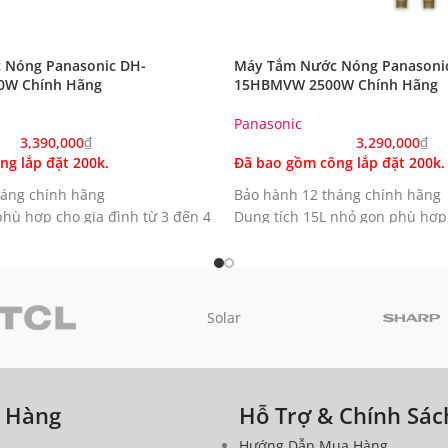
 Nóng Panasonic DH-
Máy Tắm Nước Nóng Panasoni
W Chính Hãng
15HBMVW 2500W Chính Hãng
Panasonic
3,390,000
₫
3,290,000
₫
g lắp đặt 200k.
Đã bao gồm công lắp đặt 200k.
háng chính hãng
Bảo hành 12 tháng chính hãng
phù hợp cho gia đình từ 3 đến 4
Dung tích 15L nhỏ gọn phù hợp 
người
 không gỉ Nhật Bản bền bỉ và
Bình chứa thép không gỉ Japan 
ăn mòn
 toàn diện chống rò điện và
An toàn vượt trội với khả năng 
Solar
chống nước
à tiết kiệm điện nhờ lớp cách
Tiết kiệm điện năng nhờ hiệu 
cao
đại nhỏ gọn dễ dàng lắp đặt mọi
Thiết kế sang trọng, dễ dàng lắ
a Hàng
Hỗ Trợ & Chính Sác
không gian
dụng PDF
|
Tham khảo thêm
Hướng Dẫn Mua Hàng