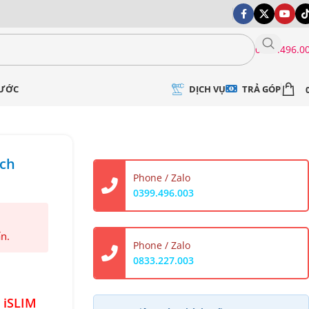
0399.496.0
DỊCH VỤ
TRẢ GÓP
NƯỚC
nch
Phone / Zalo
0399.496.003
ấn.
Phone / Zalo
0833.227.003
 iSLIM