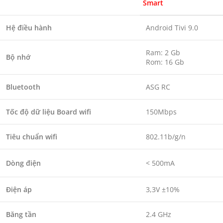
Smart
Hệ điều hành
Android Tivi 9.0
Ram: 2 Gb
Bộ nhớ
Rom: 16 Gb
Bluetooth
ASG RC
Tốc độ dữ liệu Board wifi
150Mbps
Tiêu chuẩn wifi
802.11b/g/n
Dòng điện
< 500mA
Điện áp
3,3V ±10%
Băng tần
2.4 GHz