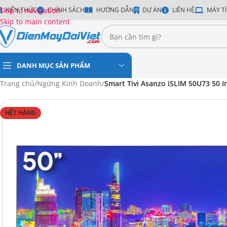
Skip to navigation
KIẾN THỨC
CHÍNH SÁCH
HƯỚNG DẪN
DỰ ÁN
LIÊN HỆ
MÁY TÍ
Skip to main content
DANH MỤC SẢN PHẨM
Trang chủ
/
Ngừng Kinh Doanh
/
Smart Tivi Asanzo iSLIM 50U73 50 I
HẾT HÀNG