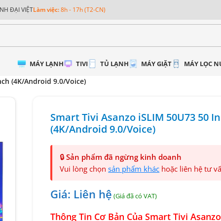
NH ĐẠI VIỆT
Làm việc:
8h - 17h (T2-CN)
MÁY LẠNH
TIVI
TỦ LẠNH
MÁY GIẶT
MÁY LỌC 
nch (4K/Android 9.0/Voice)
Smart Tivi Asanzo iSLIM 50U73 50 I
(4K/Android 9.0/Voice)
🔒
Sản phẩm đã ngừng kinh doanh
Vui lòng chọn
sản phẩm khác
hoặc liên hệ tư v
Giá: Liên hệ
Thông Tin Cơ Bản Của Smart Tivi Asanzo