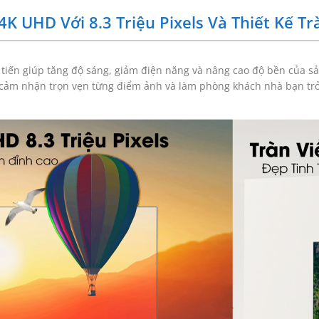
K UHD Với 8.3 Triệu Pixels Và Thiết Kế Tr
 tiến giúp tăng độ sáng, giảm điện năng và nâng cao độ bền của s
 cảm nhận trọn vẹn từng điểm ảnh và làm phòng khách nhà bạn trở 