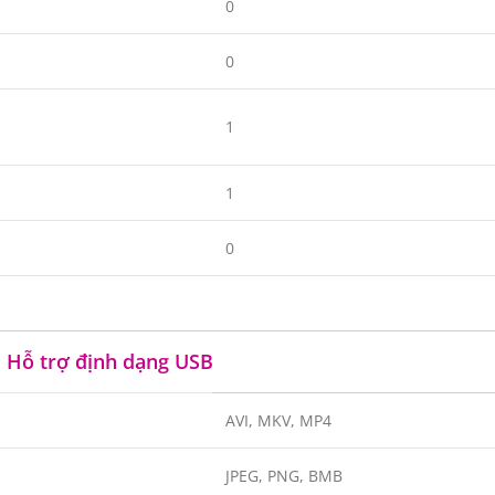
0
0
1
1
0
Hỗ trợ định dạng USB
AVI, MKV, MP4
JPEG, PNG, BMB