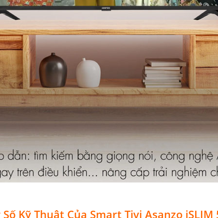
 Số Kỹ Thuật Của Smart Tivi Asanzo iSLIM