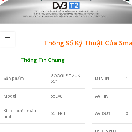
Thông Số Kỹ Thuật Của Smar
Thông Tin Chung
GOOGLE TV 4K
Sản phẩm
DTV IN
1
55″
Model
55EX8
AV1 IN
1
Kích thước màn
55 INCH
AV OUT
0
hình
USB INPUT