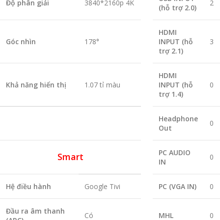
Độ phân giải
3840*2160p 4K
2
(hỗ trợ 2.0)
HDMI
Góc nhìn
178°
INPUT (hỗ
3
trợ 2.1)
HDMI
Khả năng hiển thị
1.07 tỉ màu
INPUT (hỗ
0
trợ 1.4)
Headphone
0
Out
PC AUDIO
Smart
0
IN
Hệ điều hành
Google Tivi
PC (VGA IN)
0
Đầu ra âm thanh
Có
MHL
0