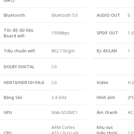
(ARC)
Bluetooth
Bluetooth 5.0
AUDIO OUT
0
Tốc độ dữ liệu
150Mbps
SPDIF OUT
1 (
Board wifi
Tiêu chuẩn wifi
802.11b/g/n
RJ-45/LAN
1
DOLBY DIGITAL
Có
HDR10/HDR10+/HLG
Có
Video
H.
Băng tần
2.4 GHz
Hình ảnh
JP
GPU
Mali-G52MC1
Âm thanh
AC
ARM Cortex
Khu vực
CPU
A53 Lõi tứ với
hiển thị(H
120