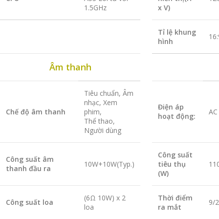
1.5GHz
x V)
Tỉ lệ khung
16:
hình
Âm thanh
Tiêu chuẩn, Âm
nhạc, Xem
Điện áp
Chế độ âm thanh
phim,
AC
hoạt động:
Thể thao,
Người dùng
Công suất
Công suất âm
10W+10W(Typ.)
tiêu thụ
11
thanh đầu ra
(W)
(6Ω 10W) x 2
Thời điểm
Công suất loa
9/
loa
ra mắt