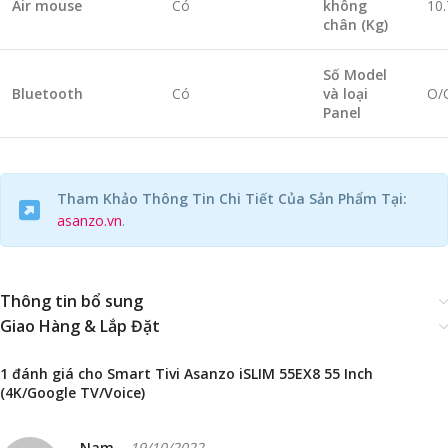
Air mouse
Có
không
10.
chân (Kg)
Số Model
Bluetooth
Có
và loại
O/
Panel
Tham Khảo Thông Tin Chi Tiết Của Sản Phẩm Tại:
asanzo.vn
.
Thông tin bổ sung
Giao Hàng & Lắp Đặt
1 đánh giá cho
Smart Tivi Asanzo iSLIM 55EX8 55 Inch
(4K/Google TV/Voice)
Nam
–
19/10/2022