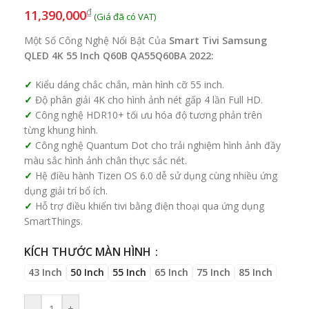
₫
11,390,000
Một Số Công Nghệ Nổi Bật Của
Smart Tivi Samsung
QLED 4K 55 Inch Q60B QA55Q60BA 2022:
Kiểu dáng chắc chắn, màn hình cỡ 55 inch.
Độ phân giải 4K cho hình ảnh nét gấp 4 lần Full HD.
Công nghệ HDR10+ tối ưu hóa độ tương phản trên
từng khung hình.
Công nghệ Quantum Dot cho trải nghiệm hình ảnh đầy
màu sắc hình ảnh chân thực sắc nét.
Hệ điều hành Tizen OS 6.0 dễ sử dụng cùng nhiều ứng
dụng giải trí bổ ích.
Hỗ trợ điều khiển tivi bằng điện thoại qua ứng dụng
SmartThings.
KÍCH THƯỚC MÀN HÌNH
43 Inch
50 Inch
55 Inch
65 Inch
75 Inch
85 Inch
-
+