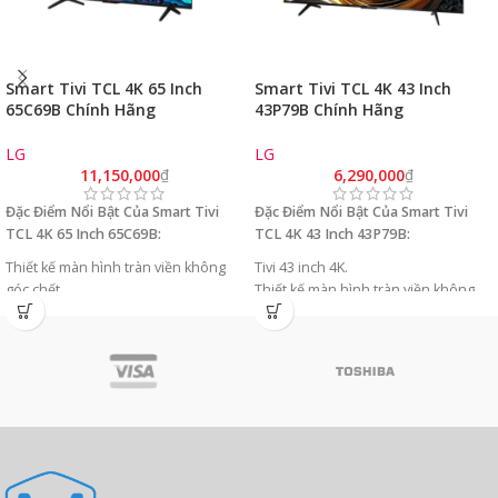
Smart Tivi TCL 4K 65 Inch
Smart Tivi TCL 4K 43 Inch
65C69B Chính Hãng
43P79B Chính Hãng
(4K/144Hz/HDR
(4K/120Hz/HDR
10+/GoogleTV/Model 2024)
10+/GoogleTV/Model 2024)
LG
LG
11,150,000
₫
6,290,000
₫
Đặc Điểm Nổi Bật Của Smart Tivi
Đặc Điểm Nổi Bật Của Smart Tivi
TCL 4K 65 Inch 65C69B:
TCL 4K 43 Inch 43P79B:
Thiết kế màn hình tràn viền không
Tivi 43 inch 4K.
góc chết
Thiết kế màn hình tràn viền không
Công nghệ HDR 10+ hình ảnh cực kì
góc chết
sinh động
Công nghệ HDR 10+ hình ảnh cực kì
Hệ điều hành Google TV nhiều tính
sinh động
năng cực hay
Hệ điều hành Google TV nhiều tính
Công nghệ âm thanh Dolby Audio
năng cực hay
Quantum Dot hơn một tỷ màu sắc
Công nghệ âm thanh Dolby Audio
AMD FreeSync cho trải nghiệm liền
Quantum Dot hơn một tỷ màu sắc
mạch nhất
AMD FreeSync cho trải nghiệm liền
mạch nhất