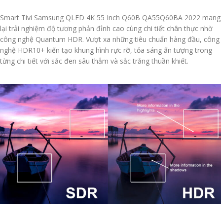
Smart Tivi Samsung QLED 4K 55 Inch Q60B QA55Q60BA 2022 mang
lại trải nghiệm độ tương phản đỉnh cao cùng chi tiết chân thực nhờ
công nghệ Quantum HDR. Vượt xa những tiêu chuẩn hàng đầu, công
nghệ HDR10+ kiến tạo khung hình rực rỡ, tỏa sáng ấn tượng trong
từng chi tiết với sắc đen sâu thẳm và sắc trắng thuần khiết.