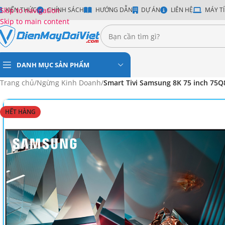
Skip to navigation
KIẾN THỨC
CHÍNH SÁCH
HƯỚNG DẪN
DỰ ÁN
LIÊN HỆ
MÁY TÍ
Skip to main content
DANH MỤC SẢN PHẨM
Trang chủ
/
Ngừng Kinh Doanh
/
Smart Tivi Samsung 8K 75 inch 75Q
HẾT HÀNG