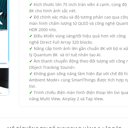
Kích thước lớn 75 inch tràn viền 4 cạnh, cùng độ
8K cho hình ảnh sắc nét.
Độ chính xác màu và độ tương phản cao qua cô
màn hình chấm lượng tử QLED và công nghệ
Quan
HDR 2000 nits.
Điều khiển vùng sáng/tối hiệu quả hơn với công
nghệ
Direct Full Array 320 blocks.
Nâng cấp hình ảnh lên gần chuẩn 8K với bộ vi x
lý
Quantum 8K và trí tuệ nhân tạo AI.
Âm thanh chuyển động theo đối tượng với công 
Object Tracking Sound+.
Không gian sống nâng tầm hiện đại với chế độ h
Ambient Mode+ cùng
SmartThings được tích hợp n
tivi.
Trình chiếu điện màn hình điện thoại lên tivi qua
năng Multi View, Airplay 2 và Tap View.