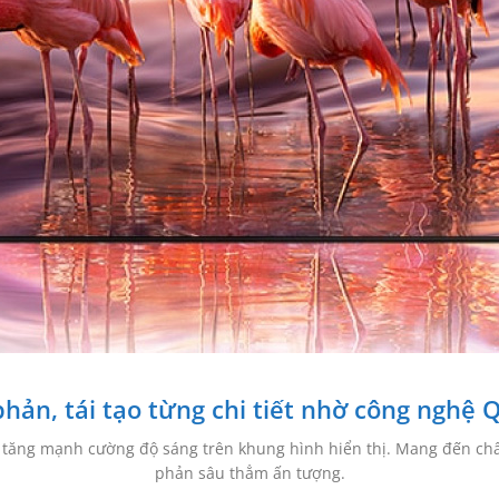
hản, tái tạo từng chi tiết nhờ công nghệ
tăng mạnh cường độ sáng trên khung hình hiển thị. Mang đến chấ
phản sâu thẳm ấn tượng.