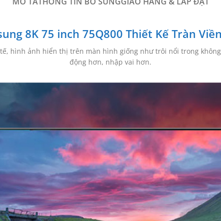
MÔ TẢ
THÔNG TIN BỔ SUNG
GIAO HÀNG & LẮP ĐẶT
sung 8K 75 inch 75Q800 Thiết Kế Tràn Viền
h tế, hình ảnh hiển thị trên màn hình giống như trôi nổi trong khô
động hơn, nhập vai hơn.