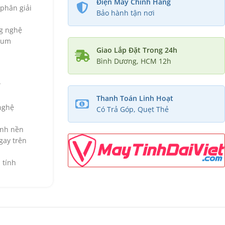
Điện Máy Chính Hãng
 phân giải
Bảo hành tận nơi
ng nghệ
tum
Giao Lắp Đặt Trong 24h
Bình Dương, HCM 12h
ử
Thanh Toán Linh Hoạt
nghệ
Có Trả Góp, Quẹt Thẻ
ình nền
gay trên
 tính