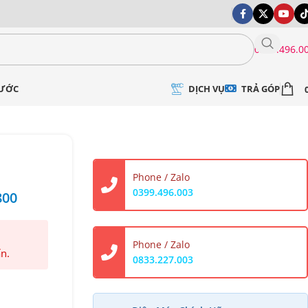
0399.496.0
DỊCH VỤ
TRẢ GÓP
NƯỚC
Phone / Zalo
0399.496.003
800
Phone / Zalo
ấn.
0833.227.003