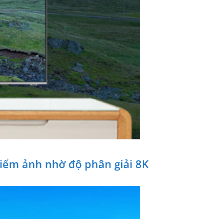
điểm ảnh nhờ độ phân giải 8K