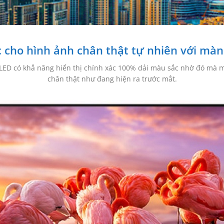
c cho hình ảnh chân thật tự nhiên với mà
ED có khẳ năng hiển thị chính xác 100% dải màu sắc nhờ đó mà mà
chân thật như đang hiện ra trước mắt.