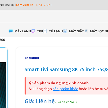
NH ĐẠI VIỆT
Làm việc:
8h - 17h (T2-CN)
MÁY LẠNH
TIVI
TỦ LẠNH
MÁY GIẶT
MÁY LỌC 
800
Smart Tivi Samsung 8K 75 inch 75Q
🔒
Sản phẩm đã ngừng kinh doanh
Vui lòng chọn
sản phẩm khác
hoặc liên hệ tư v
Giá: Liên hệ