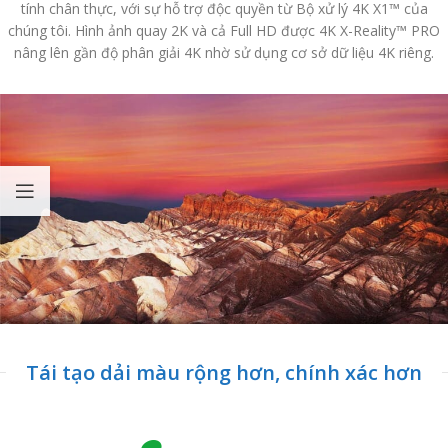
tính chân thực, với sự hỗ trợ độc quyền từ Bộ xử lý 4K X1™ của
chúng tôi. Hình ảnh quay 2K và cả Full HD được 4K X-Reality™ PRO
nâng lên gần độ phân giải 4K nhờ sử dụng cơ sở dữ liệu 4K riêng.
Tái tạo dải màu rộng hơn, chính xác hơn