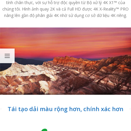
tính chân thực, với sự hỗ trợ độc quyền từ Bộ xử lý 4K X1™ của
chúng tôi. Hình ảnh quay 2K và cả Full HD được 4K X-Reality™ PRO
nâng lên gần độ phân giải 4K nhờ sử dụng cơ sở dữ liệu 4K riêng.
Tái tạo dải màu rộng hơn, chính xác hơn