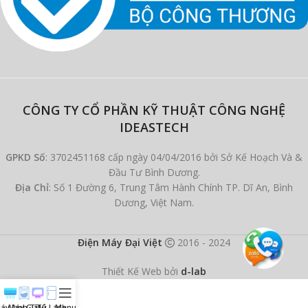
CÔNG TY CỔ PHẦN KỸ THUẬT CÔNG NGHỆ
IDEASTECH
GPKD Số
: 3702451168 cấp ngày 04/04/2016 bởi Sở Kế Hoạch Và &
Đầu Tư Bình Dương.
Địa Chỉ
: Số 1 Đường 6, Trung Tâm Hành Chính TP. Dĩ An, Bình
Dương, Việt Nam.
Điện Máy Đại Việt
2016 - 2024
Thiết Kế Web bởi
d-lab
áy lạnh
Máy Giặt
Ti Vi
Tủ Lạnh
Menu