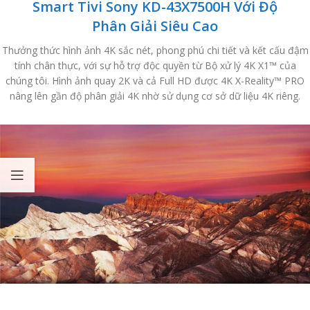
Smart Tivi Sony KD-43X7500H Với Độ
Phân Giải Siêu Cao
Thưởng thức hình ảnh 4K sắc nét, phong phú chi tiết và kết cấu đậm
tính chân thực, với sự hỗ trợ độc quyền từ Bộ xử lý 4K X1™ của
chúng tôi. Hình ảnh quay 2K và cả Full HD được 4K X-Reality™ PRO
nâng lên gần độ phân giải 4K nhờ sử dụng cơ sở dữ liệu 4K riêng.