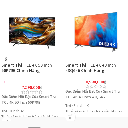
Smart Tivi TCL 4K 50 Inch
Smart Tivi TCL 4K 43 Inch
50P79B Chính Hãng
43Q646 Chính Hãng
(4K/120Hz/HDR
(4K/120Hz/HDR
10+/GoogleTV/Model 2024)
10+/GoogleTV/Model 2023)
LG
6,990,000
₫
7,590,000
₫
Đặc Điểm Nổi Bật Của Smart Tivi
Đặc Điểm Nổi Bật Của Smart Tivi
TCL 4K 43 Inch 43Q646:
TCL 4K 50 Inch 50P79B:
Tivi 43 inch 4K.
Tivi 50 inch 4K.
Thiết kế màn hình tràn viền không
Thiết kế màn hình tràn viền không
góc chết
góc chết
Công nghệ HDR 10+ hình ảnh cực kì