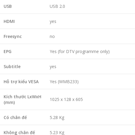
USB
USB 2.0
HDMI
yes
Freesync
no
EPG
Yes (for DTV programme only)
Subtitle
yes
Hỗ trợ kiểu VESA
Yes (WMB233)
Kích thước LxWxH
1025 x 128 x 605
(mm)
Có chân đế
5.28 Kg
Không chân đế
5.23 Kg