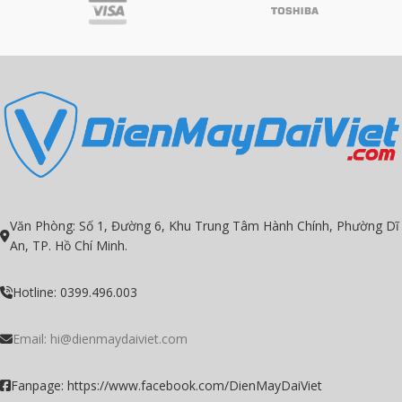
Công nghệ HDR 10+ hình ảnh cực kì
sinh động
sinh động
Hệ điều hành Google TV nhiều tính
Hệ điều hành Google TV nhiều tính
năng cực hay
năng cực hay
Công nghệ âm thanh Dolby Audio
Công nghệ âm thanh Dolby Audio
Quantum Dot hơn một tỷ màu sắc
Quantum Dot hơn một tỷ màu sắc
AMD FreeSync cho trải nghiệm liền
AMD FreeSync cho trải nghiệm liền
mạch nhất
mạch nhất
Văn Phòng: Số 1, Đường 6, Khu Trung Tâm Hành Chính, Phường Dĩ
An, TP. Hồ Chí Minh.
Hotline: 0399.496.003
Email: hi@dienmaydaiviet.com
Fanpage: https://www.facebook.com/DienMayDaiViet