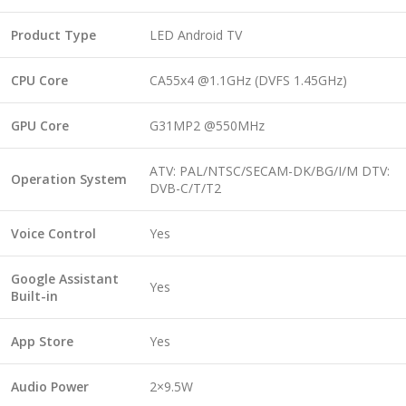
Product Type
LED Android TV
CPU Core
CA55x4 @1.1GHz (DVFS 1.45GHz)
GPU Core
G31MP2 @550MHz
ATV: PAL/NTSC/SECAM-DK/BG/I/M DTV:
Operation
System
DVB-C/T/T2
Voice Control
Yes
Google Assistant
Yes
Built-in
App Store
Yes
Audio Power
2×9.5W