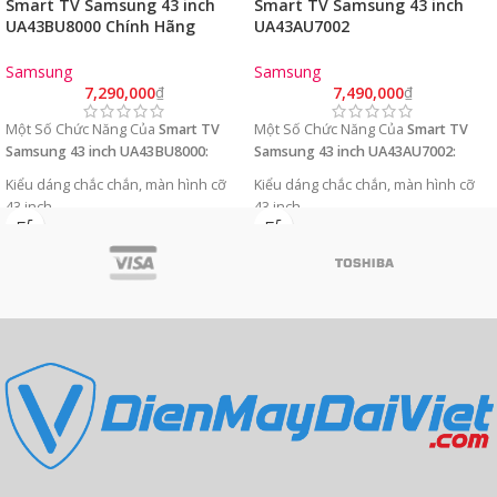
Smart TV Samsung 43 inch
Smart TV Samsung 43 inch
UA43BU8000 Chính Hãng
UA43AU7002
(4K/VA/60Hz/TizenOS)
(4K/VA/60Hz/TizenOS)
Samsung
Samsung
7,290,000
₫
7,490,000
₫
Một Số Chức Năng Của
Smart TV
Một Số Chức Năng Của
Smart TV
Samsung 43 inch UA43BU8000:
Samsung 43 inch UA43AU7002:
Kiểu dáng chắc chắn, màn hình cỡ
Kiểu dáng chắc chắn, màn hình cỡ
43 inch.
43 inch.
Độ phân giải 4K cho hình ảnh nét
Độ phân giải 4K cho hình ảnh nét
gấp 4 lần Full HD.
gấp 4 lần Full HD.
Công nghệ HDR10+ tối ưu hóa độ
Công nghệ HDR10+ tối ưu hóa độ
tương phản trên từng khung hình.
tương phản trên từng khung hình.
Công nghệ PurColor cho trải nghiệm
Công nghệ PurColor cho trải nghiệm
hình ảnh đầy màu sắc.
hình ảnh đầy màu sắc.
Hệ điều hành Tizen OS 6.0 dễ sử
Hệ điều hành Tizen OS 6.0 dễ sử
dụng cùng nhiều ứng dụng giải trí
dụng cùng nhiều ứng dụng giải trí
bổ ích.
bổ ích.
Hỗ trợ điều khiển tivi bằng điện
Hỗ trợ điều khiển tivi bằng điện
thoại qua ứng dụng SmartThings.
thoại qua ứng dụng SmartThings.
Công nghệ HDR hoàn hảo trong
từng khung hình sáng