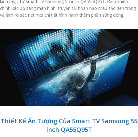
kinh ngạc từ Smart TV Samsung 55 inch QA555Q95T. Điều khiển
chính xác độ sáng màn hình, truyền tải hoàn hảo màu sắc đen trắng
và làm rõ sắc nét mọi chi tiết hình hành thêm phần sống động.
Thiết Kế Ấn Tượng Của Smart TV Samsung 55
inch QA55Q95T