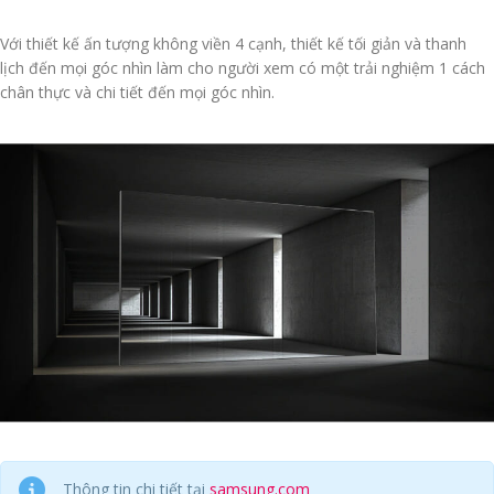
Với thiết kế ấn tượng không viền 4 cạnh, thiết kế tối giản và thanh
lịch đến mọi góc nhìn làm cho người xem có một trải nghiệm 1 cách
chân thực và chi tiết đến mọi góc nhìn.
Thông tin chi tiết tại
samsung.com