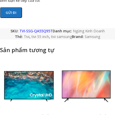
bình luận kế tiếp của tôi.
SKU:
TVI-SSG-QA55Q95T
Danh mục:
Ngừng Kinh Doanh
Thẻ:
Tivi
,
tivi 55 inch
,
tivi samsung
Brand:
Samsung
Sản phẩm tương tự