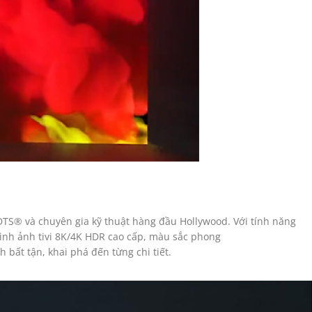
S® và chuyên gia kỹ thuật hàng đầu Hollywood. Với tính năng
nh ảnh tivi 8K/4K HDR cao cấp, màu sắc phong
bất tận, khai phá đến từng chi tiết.