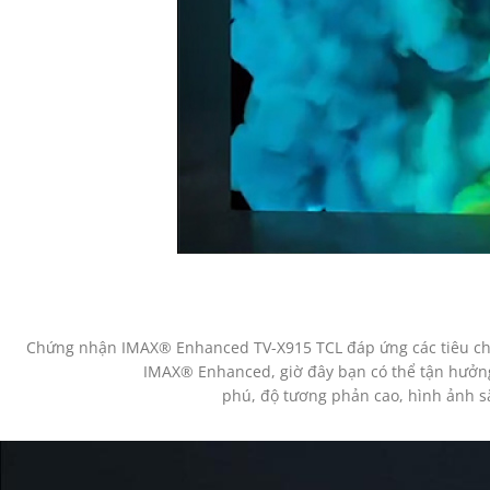
Chứng nhận IMAX® Enhanced TV-X915 TCL đáp ứng các tiêu chu
IMAX® Enhanced, giờ đây bạn có thể tận hưởn
phú, độ tương phản cao, hình ảnh sắ