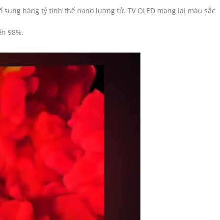
ổ sung hàng tỷ tinh thể nano lượng tử. TV QLED mang lại màu sắc
ến 98%.