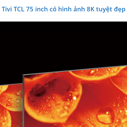
Tivi TCL 75 inch có hình ảnh 8K tuyệt đẹp