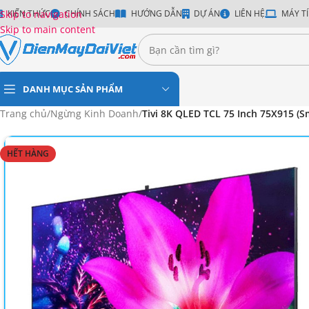
Skip to navigation
KIẾN THỨC
CHÍNH SÁCH
HƯỚNG DẪN
DỰ ÁN
LIÊN HỆ
MÁY TÍ
Skip to main content
DANH MỤC SẢN PHẨM
Trang chủ
/
Ngừng Kinh Doanh
/
Tivi 8K QLED TCL 75 Inch 75X915 (S
HẾT HÀNG