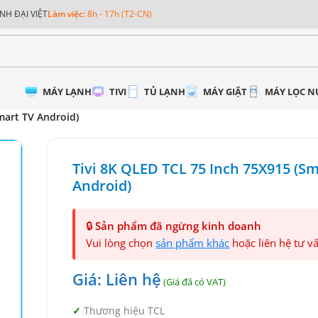
NH ĐẠI VIỆT
Làm việc:
8h - 17h (T2-CN)
MÁY LẠNH
TIVI
TỦ LẠNH
MÁY GIẶT
MÁY LỌC 
mart TV Android)
Tivi 8K QLED TCL 75 Inch 75X915 (Sm
Android)
🔒
Sản phẩm đã ngừng kinh doanh
Vui lòng chọn
sản phẩm khác
hoặc liên hệ tư v
Giá: Liên hệ
Thương hiệu TCL