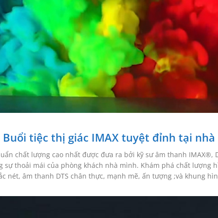
Buổi tiệc thị giác IMAX tuyệt đỉnh tại nhà
ẩn chất lượng cao nhất được đưa ra bởi kỹ sư âm thanh IMAX®, DT
g sự thoải mái của phòng khách nhà mình. Khám phá chất lượng hì
c nét, âm thanh DTS chân thực, mạnh mẽ, ấn tượng ;và khung hình 