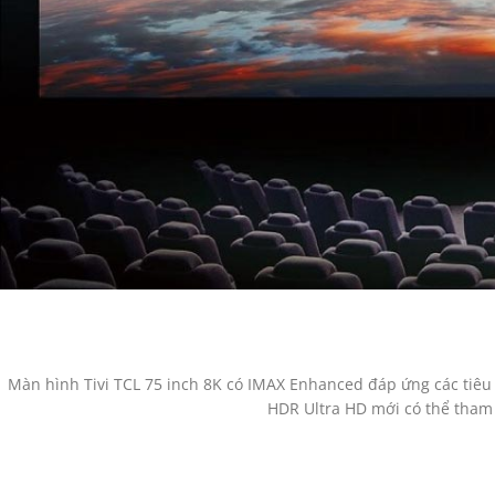
Màn hình Tivi TCL 75 inch 8K có IMAX Enhanced đáp ứng các tiêu
HDR Ultra HD mới có thể tham