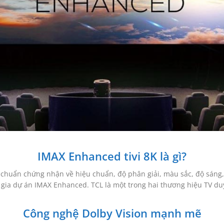
IMAX Enhanced tivi 8K là gì?
 chuẩn chứng nhận về hiệu chuẩn, độ phân giải, màu sắc, độ sáng, 
 gia dự án IMAX Enhanced. TCL là một trong hai thương hiệu TV d
Công nghệ Dolby Vision mạnh mẽ