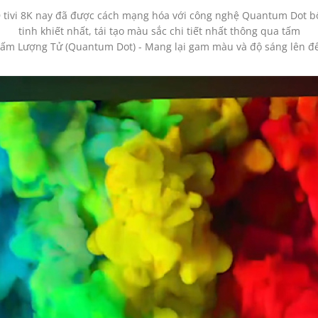
D tivi 8K nay đã được cách mạng hóa với công nghệ Quantum Dot b
tinh khiết nhất, tái tạo màu sắc chi tiết nhất thông qua tấm
ấm Lượng Tử (Quantum Dot) - Mang lại gam màu và độ sáng lên đ