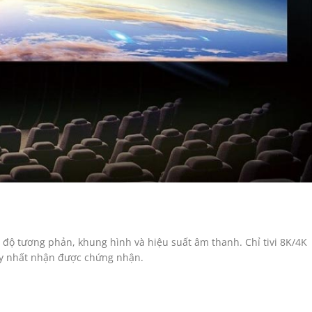
độ tương phản, khung hình và hiệu suất âm thanh. Chỉ tivi 8K/4K
uy nhất nhận được chứng nhận.