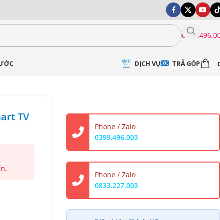
0399.496.0
DỊCH VỤ
TRẢ GÓP
NƯỚC
art TV
Phone / Zalo
0399.496.003
ấn.
Phone / Zalo
0833.227.003