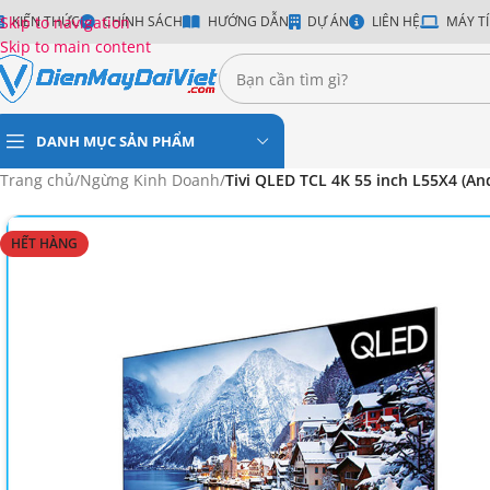
Skip to navigation
KIẾN THỨC
CHÍNH SÁCH
HƯỚNG DẪN
DỰ ÁN
LIÊN HỆ
MÁY TÍ
Skip to main content
DANH MỤC SẢN PHẨM
Trang chủ
/
Ngừng Kinh Doanh
/
Tivi QLED TCL 4K 55 inch L55X4 (An
HẾT HÀNG