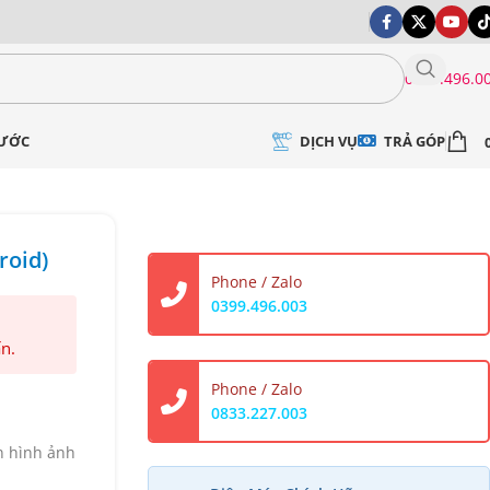
0399.496.0
DỊCH VỤ
TRẢ GÓP
NƯỚC
roid)
Phone / Zalo
0399.496.003
ấn.
Phone / Zalo
0833.227.003
n hình ảnh