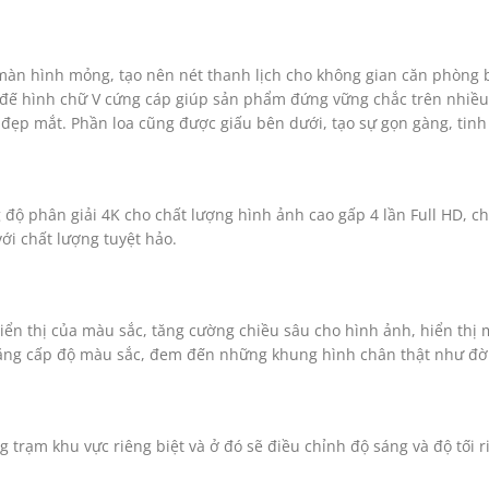
màn hình mỏng, tạo nên nét thanh lịch cho không gian căn phòng b
đế hình chữ V cứng cáp giúp sản phẩm đứng vững chắc trên nhiều m
 đẹp mắt. Phần loa cũng được giấu bên dưới, tạo sự gọn gàng, tinh
độ phân giải 4K cho chất lượng hình ảnh cao gấp 4 lần Full HD, ch
i chất lượng tuyệt hảo.
thị của màu sắc, tăng cường chiều sâu cho hình ảnh, hiển thị màu 
tăng cấp độ màu sắc, đem đến những khung hình chân thật như đời
trạm khu vực riêng biệt và ở đó sẽ điều chỉnh độ sáng và độ tối r