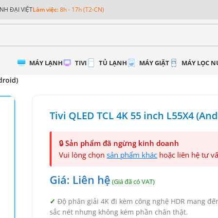
NH ĐẠI VIỆT
Làm việc:
8h - 17h (T2-CN)
MÁY LẠNH
TIVI
TỦ LẠNH
MÁY GIẶT
MÁY LỌC 
droid)
Tivi QLED TCL 4K 55 inch L55X4 (And
🔒
Sản phẩm đã ngừng kinh doanh
Vui lòng chọn
sản phẩm khác
hoặc liên hệ tư v
Giá: Liên hệ
Độ phân giải 4K đi kèm công nghệ HDR mang đế
sắc nét nhưng không kém phần chân thật.