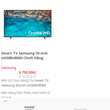
Smart TV Samsung 50 inch
UA50BU8000 Chính Hãng
(4K/VA/TizenOS)
Samsung
9,750,000
₫
Một Số Chức Năng Của
Smart TV
Samsung 50 inch UA50BU8000:
Kiểu dáng chắc chắn, màn hình cỡ
50 inch.
Độ phân giải 4K cho hình ảnh nét
gấp 4 lần Full HD.