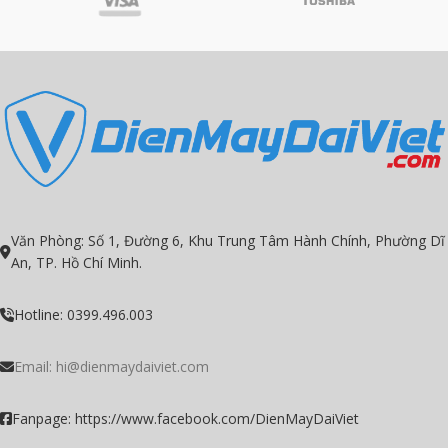
Công nghệ HDR10+ tối ưu hóa độ
tương phản trên từng khung hình.
Công nghệ PurColor cho trải nghiệm
hình ảnh đầy màu sắc.
Hệ điều hành Tizen OS 6.0 dễ sử
dụng cùng nhiều ứng dụng giải trí
bổ ích.
Hỗ trợ điều khiển tivi bằng điện
thoại qua ứng dụng SmartThings.
Công nghệ HDR hoàn hảo trong
từng khung hình sáng
Văn Phòng: Số 1, Đường 6, Khu Trung Tâm Hành Chính, Phường Dĩ
An, TP. Hồ Chí Minh.
Hotline: 0399.496.003
Email:
hi@dienmaydaiviet.com
Fanpage: https://www.facebook.com/DienMayDaiViet