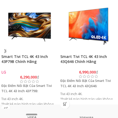
Smart Tivi TCL 4K 43 Inch
Smart Tivi TCL 4K 43 Inch
43P79B Chính Hãng
43Q646 Chính Hãng
(4K/120Hz/HDR
(4K/120Hz/HDR
10+/GoogleTV/Model 2024)
10+/GoogleTV/Model 2023)
LG
6,990,000
₫
6,290,000
₫
Đặc Điểm Nổi Bật Của Smart Tivi
Đặc Điểm Nổi Bật Của Smart Tivi
TCL 4K 43 Inch 43Q646:
TCL 4K 43 Inch 43P79B:
Tivi 43 inch 4K.
Tivi 43 inch 4K.
Thiết kế màn hình tràn viền không
Thiết kế màn hình tràn viền không
góc chết
góc chết
Công nghệ HDR 10+ hình ảnh cực kì
Công nghệ HDR 10+ hình ảnh cực kì
sinh động