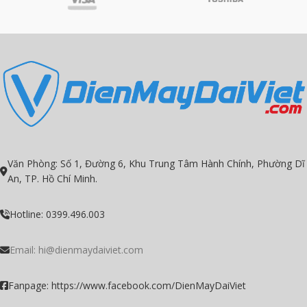
sinh động
Hệ điều hành Google TV nhiều tính
Hệ điều hành Google TV nhiều tính
năng cực hay
năng cực hay
Công nghệ âm thanh Dolby Audio
Công nghệ âm thanh Dolby Audio
Quantum Dot hơn một tỷ màu sắc
Quantum Dot hơn một tỷ màu sắc
AMD FreeSync cho trải nghiệm liền
AMD FreeSync cho trải nghiệm liền
mạch nhất
mạch nhất
Văn Phòng: Số 1, Đường 6, Khu Trung Tâm Hành Chính, Phường Dĩ
An, TP. Hồ Chí Minh.
Hotline: 0399.496.003
Email:
hi@dienmaydaiviet.com
Fanpage: https://www.facebook.com/DienMayDaiViet