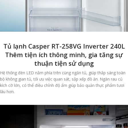
Tủ lạnh Casper RT-258VG Inverter 240L
Thêm tiện ích thông minh, gia tăng sự
thuận tiện sử dụng
Hệ thống đèn LED nằm phía trên cùng ngăn tủ, giúp thắp sáng toàn
bộ không gian tủ, tối ưu việc quan sát, sắp xếp đồ ăn. Ngăn rau củ
kích cỡ lớn, có thể điều chỉnh độ ẩm giúp bảo quản thực phẩm tươi
lâu hơn.