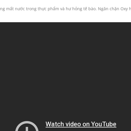
 mất nước trong thực phẩm và hư hỏng tế bào. Ngăn chặn Oxy hóa