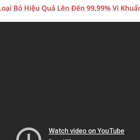
Loại Bỏ Hiệu Quả Lên Đến 99,99% Vi Khuẩ