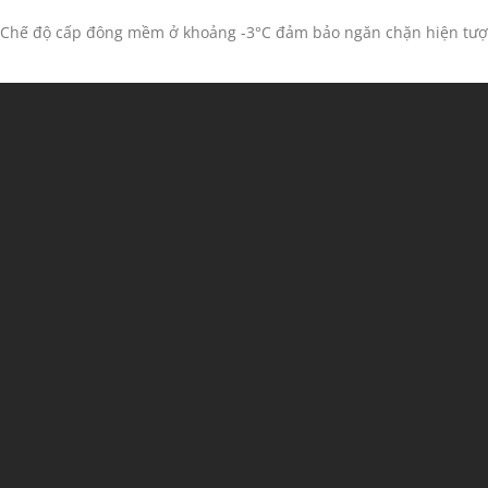
Chế độ cấp đông mềm ở khoảng -3°C đảm bảo ngăn chặn hiện tượng