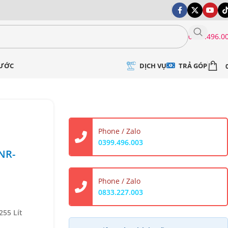
0399.496.0
DỊCH VỤ
TRẢ GÓP
NƯỚC
Phone / Zalo
0399.496.003
 NR-
Phone / Zalo
0833.227.003
255 Lít