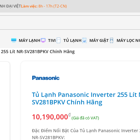
NH ĐẠI VIỆT
Làm việc:
8h - 17h (T2-CN)
MÁY LẠNH
TIVI
TỦ LẠNH
MÁY GIẶT
MÁY LỌC 
r 255 Lít NR-SV281BPKV Chính Hãng
Tủ Lạnh Panasonic Inverter 255 Lít
SV281BPKV Chính Hãng
₫
10,190,000
Đặc Điểm Nổi Bật Của Tủ Lạnh Panasonic Inverter 
NR-SV281BPKV: