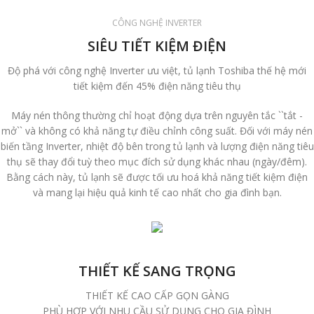
CÔNG NGHỆ INVERTER
SIÊU TIẾT KIỆM ĐIỆN
Độ phá với công nghệ Inverter ưu việt, tủ lạnh Toshiba thế hệ mới
tiết kiệm đến 45% điện năng tiêu thụ
Máy nén thông thường chỉ hoạt động dựa trên nguyên tắc ``tắt -
mở`` và không có khả năng tự điều chỉnh công suất. Đối với máy nén
biến tầng Inverter, nhiệt độ bên trong tủ lạnh và lượng điện năng tiêu
thụ sẽ thay đổi tuỳ theo mục đích sử dụng khác nhau (ngày/đêm).
Bằng cách này, tủ lạnh sẽ được tối ưu hoá khả năng tiết kiệm điện
và mang lại hiệu quả kinh tế cao nhất cho gia đình bạn.
THIẾT KẾ SANG TRỌNG
THIẾT KẾ CAO CẤP GỌN GÀNG
PHÙ HỢP VỚI NHU CẦU SỬ DỤNG CHO GIA ĐÌNH