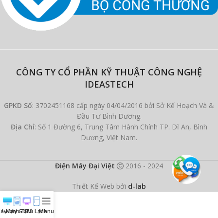
CÔNG TY CỔ PHẦN KỸ THUẬT CÔNG NGHỆ
IDEASTECH
GPKD Số
: 3702451168 cấp ngày 04/04/2016 bởi Sở Kế Hoạch Và &
Đầu Tư Bình Dương.
Địa Chỉ
: Số 1 Đường 6, Trung Tâm Hành Chính TP. Dĩ An, Bình
Dương, Việt Nam.
Điện Máy Đại Việt
2016 - 2024
Thiết Kế Web bởi
d-lab
áy lạnh
Máy Giặt
Ti Vi
Tủ Lạnh
Menu