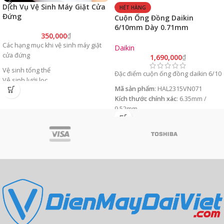
Dịch Vụ Vệ Sinh Máy Giặt Cửa
HẾT HÀNG
Đứng
Cuộn Ống Đồng Daikin
6/10mm Dày 0.71mm
350,000
₫
HAL2315VN071 (15m đã bao
Các hạng mục khi vệ sinh máy giặt
gồm cách nhiệt)
Daikin
cửa đứng
1,690,000
₫
Vệ sinh tổng thể
Đặc điểm cuộn ống đồng daikin 6/10
Vê sinh lưới lọc
Mã sản phẩm
: HAL2315VN071
Vệ sinh ống thoát nước máy giặt
Kích thước chính xác
: 6.35mm /
9.52mm
Độ dày
: 0.71mm
Chiều dài
: 15m
Đã bao gồm cach nhiệt
Nơi sản xuất
: Việt Nam
Tiêu chuẩn
: ISO 9001:2015
Quy cách đóng gói
: thùng