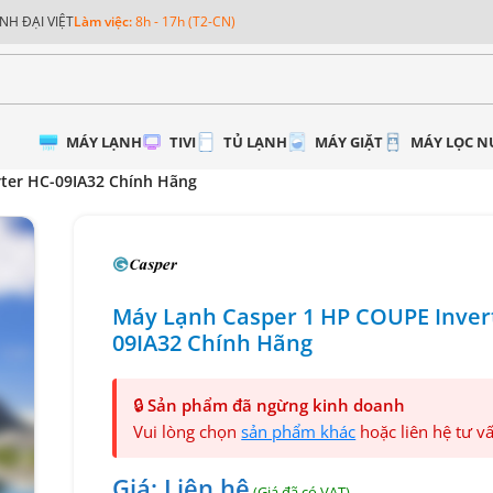
NH ĐẠI VIỆT
Làm việc:
8h - 17h (T2-CN)
MÁY LẠNH
TIVI
TỦ LẠNH
MÁY GIẶT
MÁY LỌC 
ter HC-09IA32 Chính Hãng
Máy Lạnh Casper 1 HP COUPE Inver
09IA32 Chính Hãng
🔒
Sản phẩm đã ngừng kinh doanh
Vui lòng chọn
sản phẩm khác
hoặc liên hệ tư v
Giá: Liên hệ