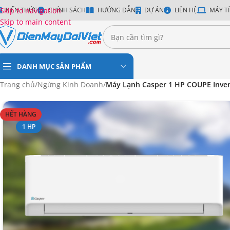
Skip to navigation
KIẾN THỨC
CHÍNH SÁCH
HƯỚNG DẪN
DỰ ÁN
LIÊN HỆ
MÁY TÍ
Skip to main content
DANH MỤC SẢN PHẨM
Trang chủ
/
Ngừng Kinh Doanh
/
Máy Lạnh Casper 1 HP COUPE Inver
HẾT HÀNG
1 HP