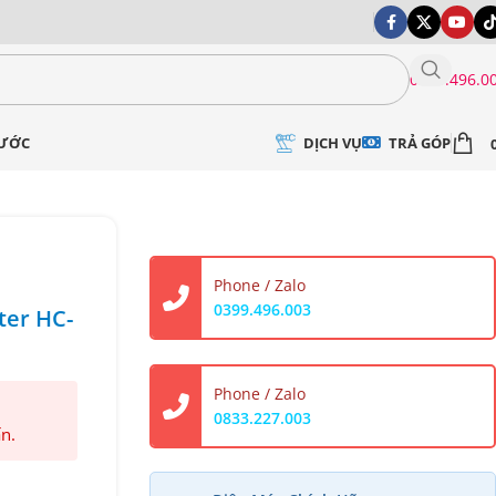
0399.496.0
DỊCH VỤ
TRẢ GÓP
NƯỚC
Phone / Zalo
0399.496.003
ter HC-
Phone / Zalo
0833.227.003
ấn.