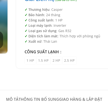
Thương hiệu
: Casper
Bảo hành
: 24 tháng
Công suất lạnh
: 1 HP
Loại máy lạnh
: Inverter
Loại gas sử dụng
: Gas R32
Diện tích làm mát
: Thích hợp với phòng ngủ
Xuất xứ
: Thái Lan
CÔNG SUẤT LẠNH
1 HP
1.5 HP
2 HP
2.5 HP
MÔ TẢ
THÔNG TIN BỔ SUNG
GIAO HÀNG & LẮP ĐẶT