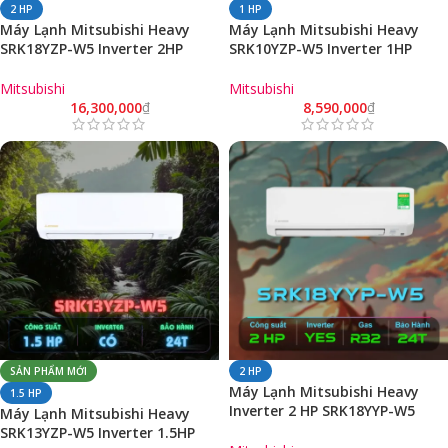
2 HP
1 HP
Máy Lạnh Mitsubishi Heavy
Máy Lạnh Mitsubishi Heavy
SRK18YZP-W5 Inverter 2HP
SRK10YZP-W5 Inverter 1HP
Chính Hãng (Model 2025)
Chính Hãng (Model 2025)
Mitsubishi
Mitsubishi
16,300,000
₫
8,590,000
₫
SẢN PHẨM MỚI
2 HP
Máy Lạnh Mitsubishi Heavy
1.5 HP
Inverter 2 HP SRK18YYP-W5
Máy Lạnh Mitsubishi Heavy
Chính Hãng
SRK13YZP-W5 Inverter 1.5HP