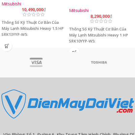
Mitsubishi
Chính Hãng
10,490,000
₫
Mitsubishi
8,290,000
₫
Thông Số Kỹ Thuật Cơ Bản Của
Máy Lạnh Mitsubishi Heavy 1.5 HP
Thông Số Kỹ Thuật Cơ Bản Của
SRK13YYP-W5:
Máy Lạnh Mitsubishi Heavy 1 HP
SRK10YYP-W5:
Thương hiệu: Mitsubishi Heavy
Bảo hành: 24 tháng
Thương hiệu: Mitsubishi Heavy
Công suất lạnh: 1.5 HP - 12,283
Bảo hành: 24 tháng
BTU/h
Công suất lạnh: 1 HP - 8,871 BTU/h
Loại GAS: R32
Loại GAS: R32
Kích cỡ ống: 6/10
Kích cỡ ống: 6/10
Văn Phòng: Số 1, Đường 6, Khu Trung Tâm Hành Chính, Phường Dĩ