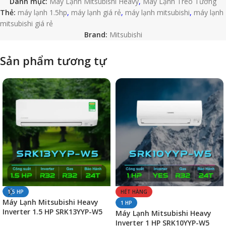
Danh mục:
Máy Lạnh Mitsubishi Heavy
,
Máy Lạnh Treo Tường
Thẻ:
máy lạnh 1.5hp
,
máy lạnh giá rẻ
,
máy lạnh mitsubishi
,
máy lạnh
mitsubishi giá rẻ
Brand:
Mitsubishi
Sản phẩm tương tự
1.5 HP
HẾT HÀNG
Máy Lạnh Mitsubishi Heavy
1 HP
Inverter 1.5 HP SRK13YYP-W5
Máy Lạnh Mitsubishi Heavy
Chính Hãng
Inverter 1 HP SRK10YYP-W5