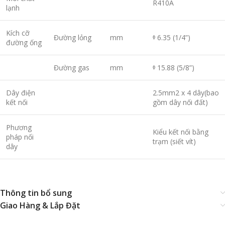
R410A
lạnh
Kích cỡ
Đường lỏng
mm
ᶲ 6.35 (1/4”)
đường ống
Đường gas
mm
ᶲ 15.88 (5/8”)
Dây điện
2.5mm2 x 4 dây(bao
kết nối
gồm dây nối đất)
Phương
Kiểu kết nối bằng
pháp nối
trạm (siết vít)
dây
Thông tin bổ sung
Giao Hàng & Lắp Đặt