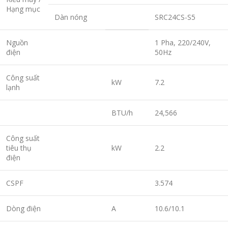
Hạng mục
Dàn nóng
SRC24CS-S5
Nguồn
1 Pha, 220/240V,
điện
50Hz
Công suất
kW
7.2
lạnh
BTU/h
24,566
Công suất
tiêu thụ
kW
2.2
điện
CSPF
3.574
Dòng điện
A
10.6/10.1