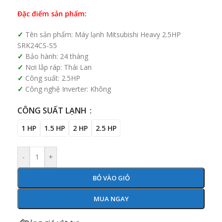
Đặc điểm sản phẩm:
Tên sản phẩm: Máy lạnh Mitsubishi Heavy 2.5HP
SRK24CS-S5
Bảo hành: 24 tháng
Nơi lắp ráp: Thái Lan
Công suất: 2.5HP
Công nghệ Inverter: Không
CÔNG SUẤT LẠNH
1 HP
1.5 HP
2 HP
2.5 HP
-
+
BỎ VÀO GIỎ
MUA NGAY