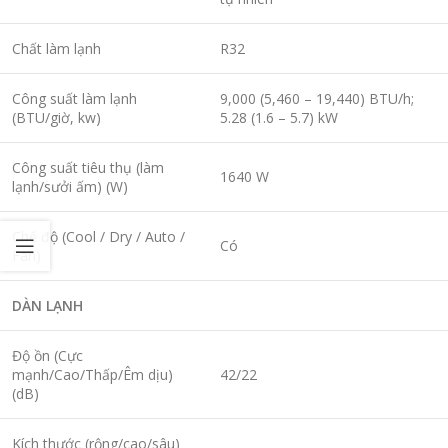
Chất làm lạnh
R32
Công suất làm lạnh
9,000 (5,460 – 19,440) BTU/h;
(BTU/giờ, kw)
5.28 (1.6 – 5.7) kW
Công suất tiêu thụ (làm
1640 W
lạnh/sưởi ấm) (W)
Chế độ (Cool / Dry / Auto /
Có
Fan)
DÀN LẠNH
Độ ồn (Cực
mạnh/Cao/Thấp/Êm dịu)
42/22
(dB)
Kích thước (rộng/cao/sâu)