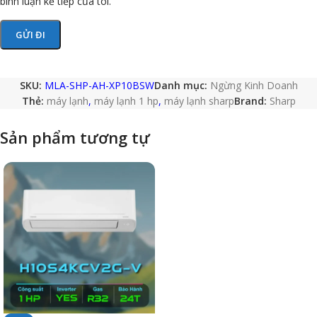
bình luận kế tiếp của tôi.
SKU:
MLA-SHP-AH-XP10BSW
Danh mục:
Ngừng Kinh Doanh
Thẻ:
máy lạnh
,
máy lạnh 1 hp
,
máy lạnh sharp
Brand:
Sharp
Sản phẩm tương tự