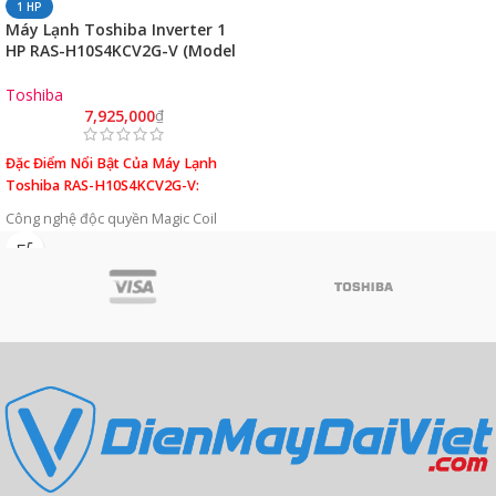
1 HP
Máy Lạnh Toshiba Inverter 1
HP RAS-H10S4KCV2G-V (Model
2024)
Toshiba
7,925,000
₫
Đặc Điểm Nổi Bật Của Máy Lạnh
Toshiba RAS-H10S4KCV2G-V:
Công nghệ độc quyền Magic Coil
Công nghệ tinh lọc không khí Ultra
Fresh
Bộ điều khiển Hybrid Inverter
Làm sạch nhanh Hi Power
Chức năng tự làm sạch