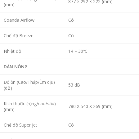
877 × 292 × 222 (mm)
(mm)
Coanda Airflow
Có
Chế độ Breeze
Có
Nhiệt độ
14 – 30ºC
DÀN NÓNG
Độ ồn (Cao/Thấp/Êm dịu)
53 dB
(dB)
Kích thước (rộng/cao/sâu)
780 X 540 X 269 (mm)
(mm)
Chế độ Super Jet
Có