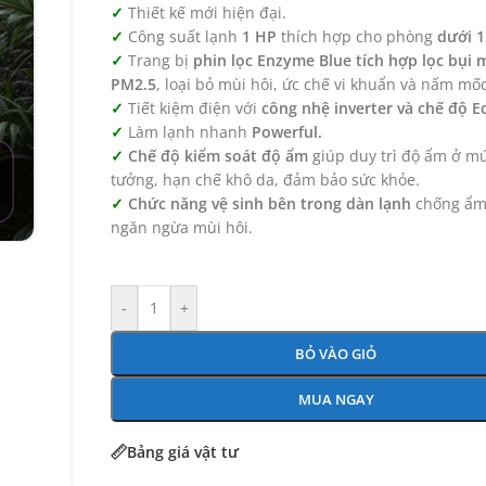
Thiết kế mới hiện đại.
Công suất lạnh
1 HP
thích hợp cho phòng
dưới 1
Trang bị
phin lọc Enzyme Blue tích hợp lọc bụi 
PM2.5
, loại bỏ mùi hôi, ức chế vi khuẩn và nấm mốc
Tiết kiệm điện với
công nhệ inverter và chế độ E
Làm lạnh nhanh
Powerful.
Chế độ kiểm soát độ ẩm
giúp duy trì độ ẩm ở mứ
tưởng, hạn chế khô da, đảm bảo sức khỏe.
Chức năng vệ sinh bên trong dàn lạnh
chống ẩm
ngăn ngừa mùi hôi.
-
+
BỎ VÀO GIỎ
MUA NGAY
Bảng giá vật tư