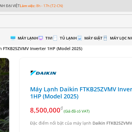
NH ĐẠI VIỆT
Làm việc:
8h - 17h (T2-CN)
MÁY LẠNH
TIVI
TỦ LẠNH
MÁY GIẶT
MÁY LỌC 
n FTKB25ZVMV Inverter 1HP (Model 2025)
Máy Lạnh Daikin FTKB25ZVMV Inver
1HP (Model 2025)
₫
8,500,000
Đặc điểm nổi bật của máy lạnh
Daikin FTKB25ZVM