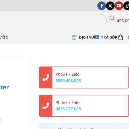
0399.496.0
DỊCH VỤ
TRẢ GÓP
NƯỚC
Phone / Zalo
0399.496.003
ter
Phone / Zalo
0833.227.003
V
: