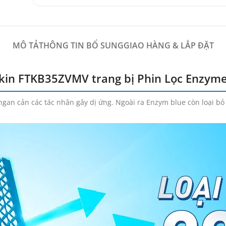
MÔ TẢ
THÔNG TIN BỔ SUNG
GIAO HÀNG & LẮP ĐẶT
kin FTKB35ZVMV trang bị Phin Lọc Enzyme
 ngan cản các tác nhân gây dị ứng. Ngoài ra Enzym blue còn loại 