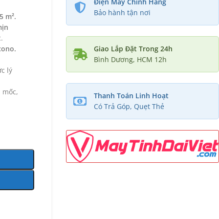
Điện Máy Chính Hãng
Bảo hành tận nơi
5 m².
mịn
.
cono.
Giao Lắp Đặt Trong 24h
Bình Dương, HCM 12h
c lý
 mốc,
Thanh Toán Linh Hoạt
Có Trả Góp, Quẹt Thẻ