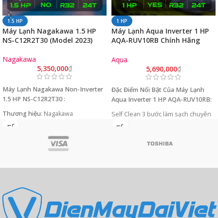
1.5 HP
1 HP
Máy Lạnh Nagakawa 1.5 HP
Máy Lạnh Aqua Inverter 1 HP
NS-C12R2T30 (Model 2023)
AQA-RUV10RB Chính Hãng
(Gas R32)
Nagakawa
Aqua
5,350,000
₫
5,690,000
₫
Máy Lạnh Nagakawa Non-Inverter
Đặc Điểm Nổi Bật Của Máy Lạnh
1.5 HP NS-C12R2T30 :
Aqua Inverter 1 HP AQA-RUV10RB:
Thương hiệu
: Nagakawa
Self Clean 3 bước làm sạch chuyên
Bảo hành:
24 tháng
sâu.
Công xuất làm mát
: 1.5 HP
Anti-Corrossion hệ thống chống ăn
Xuất xứ
: Malaysia
mòn.
Loại Gas
: Gas R32
Hyper PCB bo mạch tuổi thọ cao.
Luồng gió Triple làm mát toàn diện.
Bảo hành máy nén 10 năm.