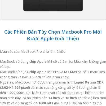
Các Phiên Bản Tùy Chọn Macbook Pro Mới
Được Apple Giới Thiệu
Màu sắc của MacBook Pro chia làm 2 kiểu:
MacBook sử dụng
chip Apple M3
sẽ có 2 màu: Màu xám không gian
và bạc.
MacBook sử dụng
chip Apple M3 Pro
và
M3 Max
sẽ có 2 màu: Đen
không gian và bạc (16-Inch chỉ có 2 màu này).
Ngoài ra, Macbook mới được trang bị màn hình
Liquid Retina XDR
(3.024×1.964 pixel)
dải màu cực rộng cùng với tỷ lệ tương phản lên
đến
1.000.000:1
cực kì ấn tượng với các nội dụng được hiển thị trên
màn hình này, cả hai phiên bản
14 inch
và
16 inch
có tốc độ làm mới
120Hz
và độ sáng tối đa
1600 nits
(nội dung HDR) và
600 nits
(nội