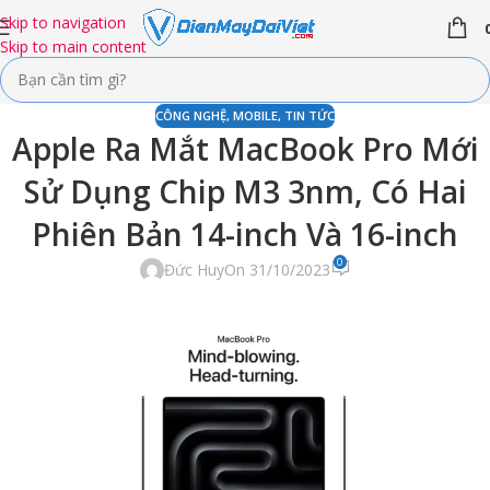
Skip to navigation
Skip to main content
CÔNG NGHỆ
,
MOBILE
,
TIN TỨC
Apple Ra Mắt MacBook Pro Mới
Sử Dụng Chip M3 3nm, Có Hai
Phiên Bản 14-inch Và 16-inch
0
Đức Huy
On 31/10/2023