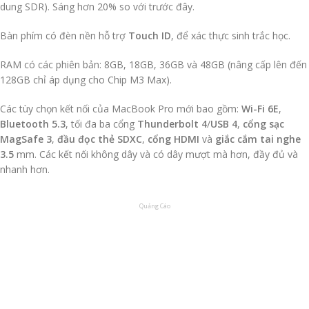
dung SDR). Sáng hơn 20% so với trước đây.
Bàn phím có đèn nền hỗ trợ
Touch ID
, để xác thực sinh trắc học.
RAM có các phiên bản: 8GB, 18GB, 36GB và 48GB (nâng cấp lên đến
128GB chỉ áp dụng cho Chip M3 Max).
Các tùy chọn kết nối của MacBook Pro mới bao gồm:
Wi-Fi 6E
,
Bluetooth 5.3
, tối đa ba cổng
Thunderbolt 4
/
USB 4
,
cổng sạc
MagSafe 3
,
đầu đọc thẻ
SDXC
,
cổng HDMI
và
giắc cắm tai nghe
3.5
mm. Các kết nối không dây và có dây mượt mà hơn, đầy đủ và
nhanh hơn.