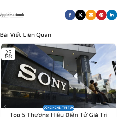
Apple
macbook
Bài Viết Liên Quan
25
TH10
CÔNG NGHỆ
,
TIN TỨC
Top 5 Thương Hiệu Điện Tử Giá Trị